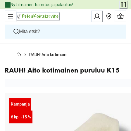
Skip
Nyt ilmainen toimitus ja palautus!
to
Content
Koirat
RAUH! Aito kotimainen puruluu K15
Kissat
Pieneläimet
Eläinlääkäriruoat
RAUH! Aito kotimainen puruluu K15
Tuotemerkit
Uutuudet
Tarjoukset
Palvelut
Kampanja
6 kpl -15 %