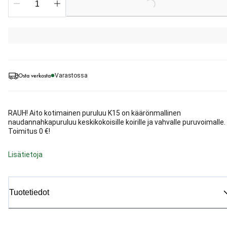
Loading...
Osta verkosta
Varastossa
RAUH! Aito kotimainen puruluu K15 on käärönmallinen
naudannahkapuruluu keskikokoisille koirille ja vahvalle puruvoimalle.
Toimitus 0 €!
Lisätietoja
Tuotetiedot