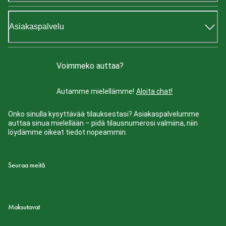
Asiakaspalvelu
Voimmeko auttaa?
Autamme mielellämme!
Aloita chat!
Onko sinulla kysyttävää tilauksestasi? Asiakaspalvelumme
auttaa sinua mielellään – pidä tilausnumerosi valmiina, niin
löydämme oikeat tiedot nopeammin.
Seuraa meitä
Maksutavat