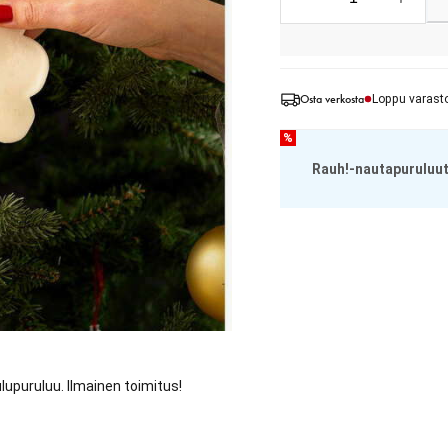
Osta verkosta
Loppu varast
%
Rauh!-nautapuruluut
lupuruluu. Ilmainen toimitus!