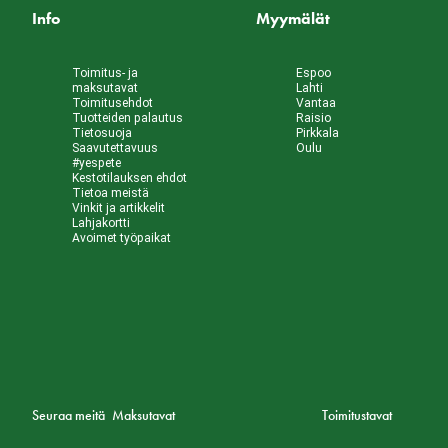
Info
Myymälät
Toimitus- ja
Espoo
maksutavat
Lahti
Toimitusehdot
Vantaa
Tuotteiden palautus
Raisio
Tietosuoja
Pirkkala
Saavutettavuus
Oulu
#yespete
Kestotilauksen ehdot
Tietoa meistä
Vinkit ja artikkelit
Lahjakortti
Avoimet työpaikat
Seuraa meitä
Maksutavat
Toimitustavat