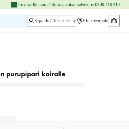
Tarvitsetko apua? Soita asiakaspalveluun 0800 418 410
Kirjaudu / Rekisteröidy
Etsi myymälä
n purupipari koiralle
€
Loading...