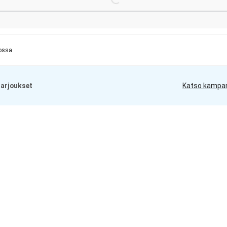
ossa
arjoukset
Katso kampa