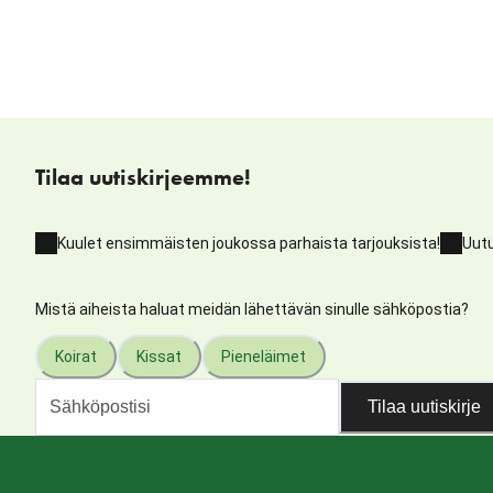
Tilaa uutiskirjeemme!
Kuulet ensimmäisten joukossa parhaista tarjouksista!
Uutu
Mistä aiheista haluat meidän lähettävän sinulle sähköpostia?
Koirat
Kissat
Pieneläimet
Tilaa uutiskirje