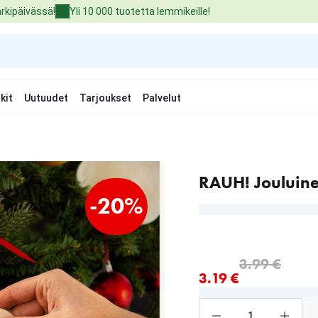
arkipäivässä!
Yli 10 000 tuotetta lemmikeille!
kit
Uutuudet
Tarjoukset
Palvelut
RAUH! Jouluine
-20%
nykyinen hinta 3.19 €
alkuperäinen hinta 3.99 
3.99 €
3.19 €