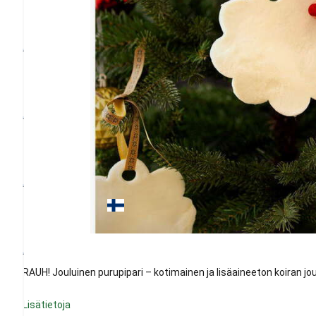
RAUH! Jouluinen purupipari – kotimainen ja lisäaineeton koiran jou
Lisätietoja