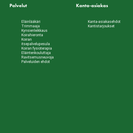
Palvelut
Kanta-asiakas
Eläinlääkäri
Kanta-asiakasehdot
Trimmaaja
Kantistarjoukset
Kynsienleikkaus
Koirahieronta
Koiran
itsepalvelupesula
Koiran fysioterapia
Eläintenkouluttaja
Ravitsemusneuvoja
Palveluiden ehdot