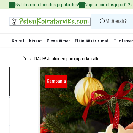
Skip
Nyt ilmainen toimitus ja palautus!
Nopea toimitus jopa 0-2 
to
Content
Koirat
Kissat
Pieneläimet
Eläinlääkäriruoat
Tuotemer
Koirat
RAUH! Jouluinen purupipari koiralle
Kissat
Pieneläimet
Eläinlääkäriruoat
Tuotemerkit
Kampanja
Uutuudet
Tarjoukset
Palvelut