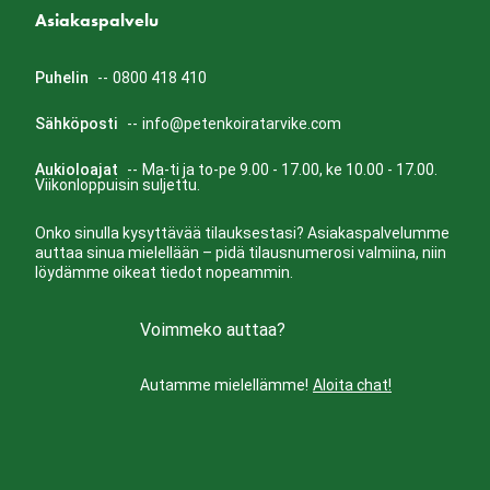
Asiakaspalvelu
Puhelin
--
0800 418 410
Sähköposti
--
info@petenkoiratarvike.com
Aukioloajat
--
Ma-ti ja to-pe 9.00 - 17.00, ke 10.00 - 17.00.
Viikonloppuisin suljettu.
Onko sinulla kysyttävää tilauksestasi? Asiakaspalvelumme
auttaa sinua mielellään – pidä tilausnumerosi valmiina, niin
löydämme oikeat tiedot nopeammin.
Voimmeko auttaa?
Autamme mielellämme!
Aloita chat!