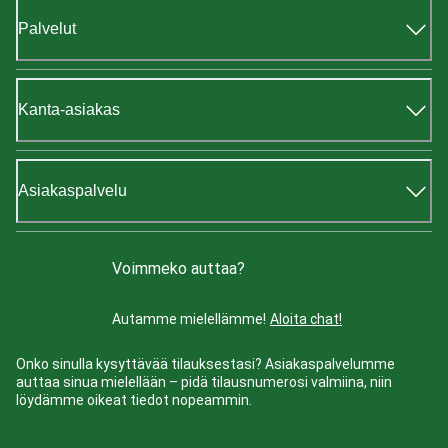
Palvelut
Kanta-asiakas
Asiakaspalvelu
Voimmeko auttaa?
Autamme mielellämme!
Aloita chat!
Onko sinulla kysyttävää tilauksestasi? Asiakaspalvelumme
auttaa sinua mielellään – pidä tilausnumerosi valmiina, niin
löydämme oikeat tiedot nopeammin.