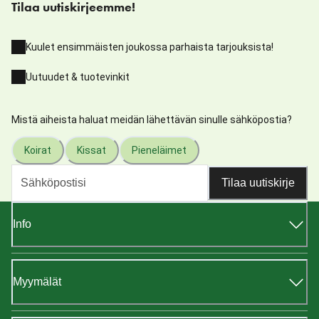
Tilaa uutiskirjeemme!
Kuulet ensimmäisten joukossa parhaista tarjouksista!
Uutuudet & tuotevinkit
Mistä aiheista haluat meidän lähettävän sinulle sähköpostia?
Koirat
Kissat
Pieneläimet
Tilaa uutiskirje
Info
Myymälät