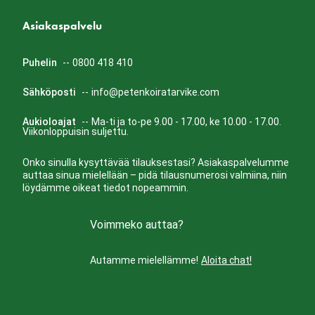
Asiakaspalvelu
Puhelin
--
0800 418 410
Sähköposti
--
info@petenkoiratarvike.com
Aukioloajat
--
Ma-ti ja to-pe 9.00 - 17.00, ke 10.00 - 17.00.
Viikonloppuisin suljettu.
Onko sinulla kysyttävää tilauksestasi? Asiakaspalvelumme
auttaa sinua mielellään – pidä tilausnumerosi valmiina, niin
löydämme oikeat tiedot nopeammin.
Voimmeko auttaa?
Autamme mielellämme!
Aloita chat!