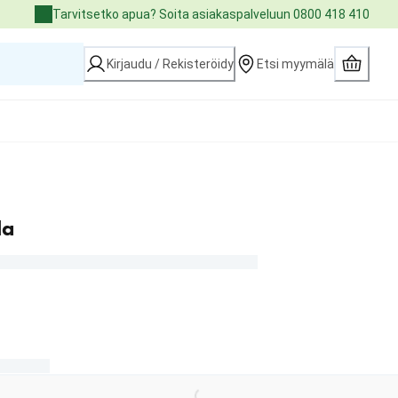
Tarvitsetko apua? Soita asiakaspalveluun 0800 418 410
Kirjaudu / Rekisteröidy
Etsi myymälä
la
€
Loading...