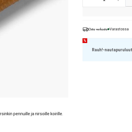
Osta verkosta
Varastossa
%
Rauh!-nautapuruluut
kin pennuille ja nirsoille koirille.