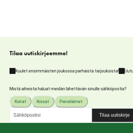
Tilaa uutiskirjeemme!
Kuulet ensimmäisten joukossa parhaista tarjouksista!
Uutu
Mistä aiheista haluat meidän lähettävän sinulle sähköpostia?
Koirat
Kissat
Pieneläimet
Tilaa uutiskirje