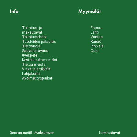
Info
Myymälät
Toimitus- ja
Espoo
maksutavat
Lahti
Toimitusehdot
Vantaa
Tuotteiden palautus
Raisio
Tietosuoja
Pirkkala
Saavutettavuus
Oulu
#yespete
Kestotilauksen ehdot
Tietoa meistä
Vinkit ja artikkelit
Lahjakortti
Avoimet työpaikat
Seuraa meitä
Maksutavat
Toimitustavat