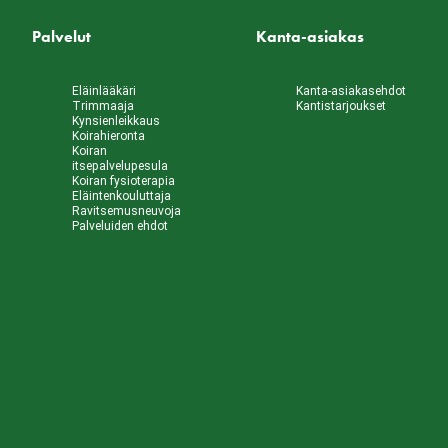
Palvelut
Kanta-asiakas
Eläinlääkäri
Kanta-asiakasehdot
Trimmaaja
Kantistarjoukset
Kynsienleikkaus
Koirahieronta
Koiran
itsepalvelupesula
Koiran fysioterapia
Eläintenkouluttaja
Ravitsemusneuvoja
Palveluiden ehdot