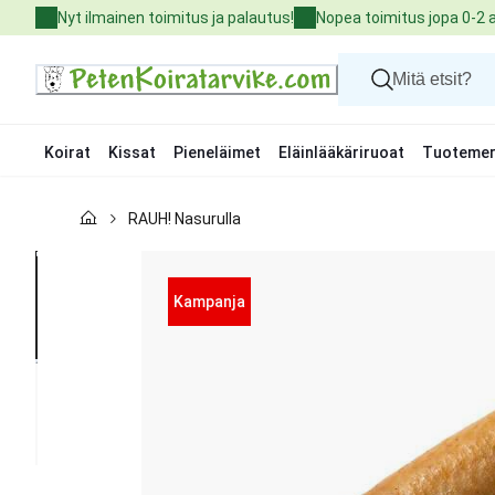
Skip
Nyt ilmainen toimitus ja palautus!
Nopea toimitus jopa 0-2 
to
Content
Koirat
Kissat
Pieneläimet
Eläinlääkäriruoat
Tuotemer
Koirat
RAUH! Nasurulla
Kissat
Pieneläimet
Eläinlääkäriruoat
Tuotemerkit
Kampanja
Uutuudet
Tarjoukset
Palvelut