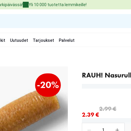
arkipäivässä!
Yli 10 000 tuotetta lemmikeille!
kit
Uutuudet
Tarjoukset
Palvelut
RAUH! Nasurul
-20%
nykyinen hinta 2.39 €
alkuperäinen hinta 2.99 
2.99 €
2.39 €