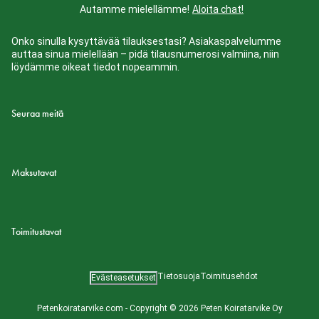
Autamme mielellämme!
Aloita chat!
Onko sinulla kysyttävää tilauksestasi? Asiakaspalvelumme
auttaa sinua mielellään – pidä tilausnumerosi valmiina, niin
löydämme oikeat tiedot nopeammin.
Seuraa meitä
Maksutavat
Toimitustavat
Tietosuoja
Toimitusehdot
Evästeasetukset
Petenkoiratarvike.com - Copyright © 2026 Peten Koiratarvike Oy