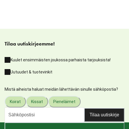
Tilaa uutiskirjeemme!
Kuulet ensimmäisten joukossa parhaista tarjouksista!
Uutuudet & tuotevinkit
Mistä aiheista haluat meidän lähettävän sinulle sähköpostia?
Koirat
Kissat
Pieneläimet
Tilaa uutiskirje