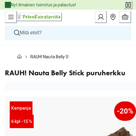
Skip
Nyt ilmainen toimitus ja palautus!
to
Content
Koirat
RAUH! Nauta Belly Stick puruherkku
Kissat
Pieneläimet
Eläinlääkäriruoat
RAUH! Nauta Belly Stick puruherkku
Tuotemerkit
Uutuudet
Tarjoukset
Palvelut
Kampanja
-20%
6 kpl -15 %