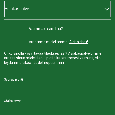
Asiakaspalvelu
Voimmeko auttaa?
Autamme mielellämme!
Aloita chat!
Onko sinulla kysyttävää tilauksestasi? Asiakaspalvelumme
auttaa sinua mielellään – pidä tilausnumerosi valmiina, niin
löydämme oikeat tiedot nopeammin.
Seuraa meitä
Maksutavat