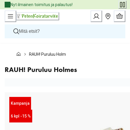
Skip
Nyt ilmainen toimitus ja palautus!
to
Content
Koirat
RAUH! Puruluu Holmes
Kissat
Pieneläimet
Eläinlääkäriruoat
RAUH! Puruluu Holmes
Tuotemerkit
Uutuudet
Tarjoukset
Palvelut
Kampanja
6 kpl -15 %