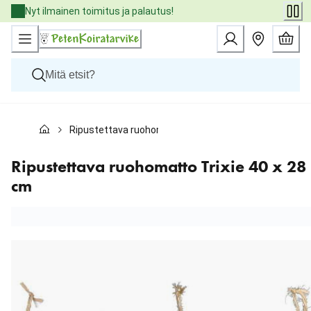
Skip
Nyt ilmainen toimitus ja palautus!
to
Content
Koirat
Ripustettava ruohomatto Trixie 40 x 28 cm
Kissat
Pieneläimet
Eläinlääkäriruoat
Ripustettava ruohomatto Trixie 40 x 28
Tuotemerkit
cm
Uutuudet
Tarjoukset
Palvelut