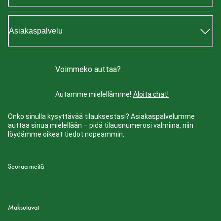
Asiakaspalvelu
Voimmeko auttaa?
Autamme mielellämme!
Aloita chat!
Onko sinulla kysyttävää tilauksestasi? Asiakaspalvelumme
auttaa sinua mielellään – pidä tilausnumerosi valmiina, niin
löydämme oikeat tiedot nopeammin.
Seuraa meitä
Maksutavat