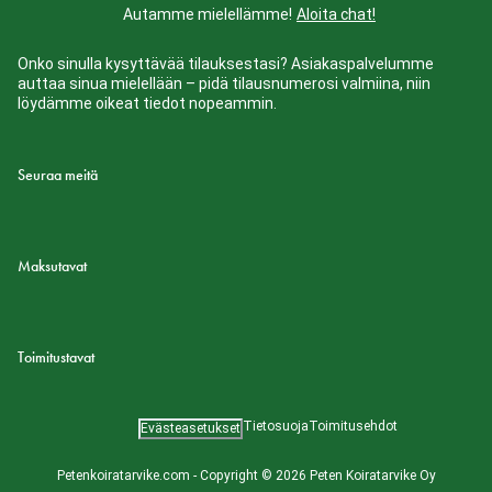
Autamme mielellämme!
Aloita chat!
Onko sinulla kysyttävää tilauksestasi? Asiakaspalvelumme
auttaa sinua mielellään – pidä tilausnumerosi valmiina, niin
löydämme oikeat tiedot nopeammin.
Seuraa meitä
Maksutavat
Toimitustavat
Tietosuoja
Toimitusehdot
Evästeasetukset
Petenkoiratarvike.com - Copyright © 2026 Peten Koiratarvike Oy