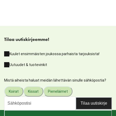
Tilaa uutiskirjeemme!
Kuulet ensimmäisten joukossa parhaista tarjouksista!
Uutuudet & tuotevinkit
Mistä aiheista haluat meidän lähettävän sinulle sähköpostia?
Koirat
Kissat
Pieneläimet
Tilaa uutiskirje