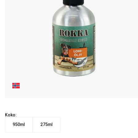
Koko:
950ml
275ml
Nykyinen hinta alkaen 9.99 €