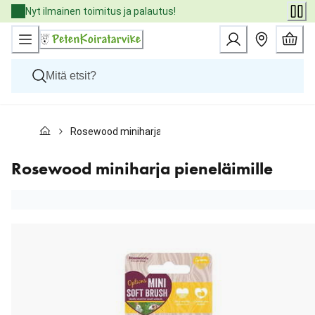
Skip
Nyt ilmainen toimitus ja palautus!
to
Content
Koirat
Rosewood miniharja pieneläimille
Kissat
Pieneläimet
Eläinlääkäriruoat
Rosewood miniharja pieneläimille
Tuotemerkit
Uutuudet
Tarjoukset
Palvelut