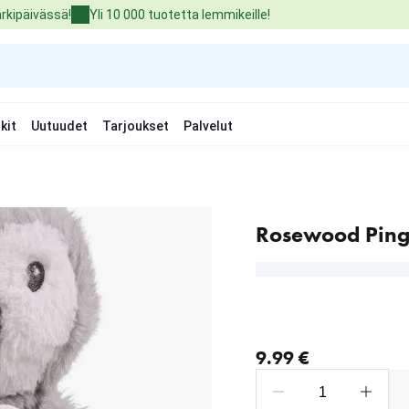
arkipäivässä!
Yli 10 000 tuotetta lemmikeille!
kit
Uutuudet
Tarjoukset
Palvelut
Rosewood Ping
nykyinen hinta 9.99 €
9.99 €