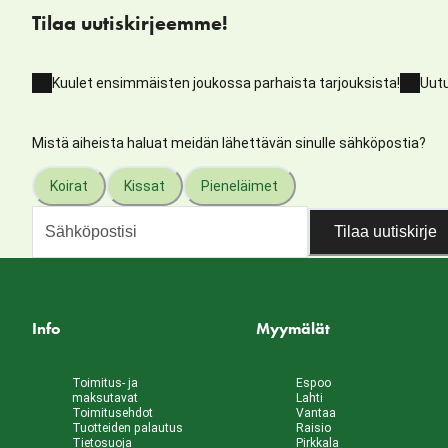
Tilaa uutiskirjeemme!
Kuulet ensimmäisten joukossa parhaista tarjouksista!
Uutu
Mistä aiheista haluat meidän lähettävän sinulle sähköpostia?
Koirat
Kissat
Pieneläimet
Tilaa uutiskirje
Info
Myymälät
Toimitus- ja
Espoo
maksutavat
Lahti
Toimitusehdot
Vantaa
Tuotteiden palautus
Raisio
Tietosuoja
Pirkkala