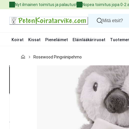
Skip
Nyt ilmainen toimitus ja palautus!
Nopea toimitus jopa 0-2 
to
Content
Koirat
Kissat
Pieneläimet
Eläinlääkäriruoat
Tuotemer
Koirat
Rosewood Pingviinipehmo
Kissat
Pieneläimet
Eläinlääkäriruoat
Tuotemerkit
Uutuudet
Tarjoukset
Palvelut