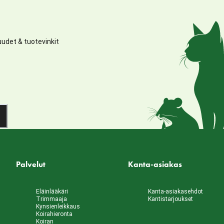
udet & tuotevinkit
Palvelut
Kanta-asiakas
Eläinlääkäri
Kanta-asiakasehdot
Trimmaaja
Kantistarjoukset
Kynsienleikkaus
Koirahieronta
Koiran