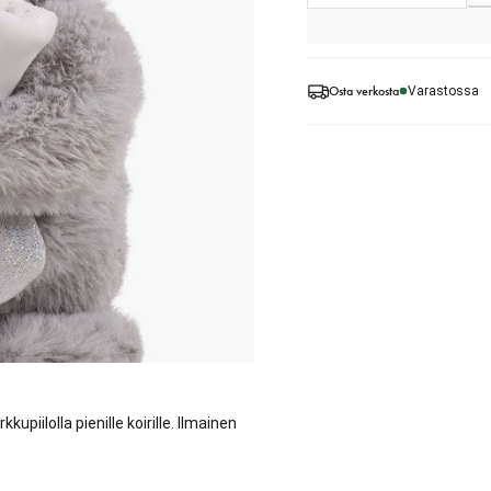
Osta verkosta
Varastossa
iilolla pienille koirille. Ilmainen