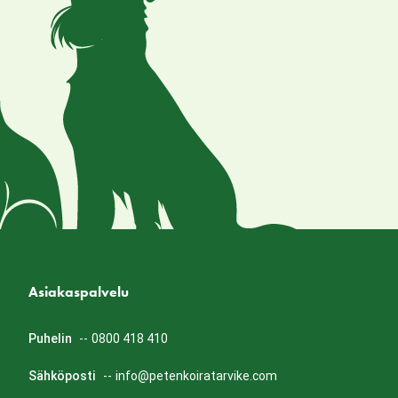
Asiakaspalvelu
Puhelin
--
0800 418 410
Sähköposti
--
info@petenkoiratarvike.com