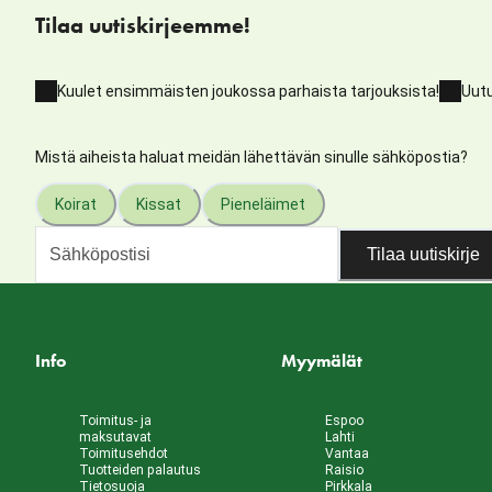
Tilaa uutiskirjeemme!
Kuulet ensimmäisten joukossa parhaista tarjouksista!
Uutu
Mistä aiheista haluat meidän lähettävän sinulle sähköpostia?
Koirat
Kissat
Pieneläimet
Tilaa uutiskirje
Info
Myymälät
Toimitus- ja
Espoo
maksutavat
Lahti
Toimitusehdot
Vantaa
Tuotteiden palautus
Raisio
Tietosuoja
Pirkkala