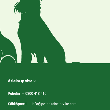
Asiakaspalvelu
Puhelin
--
0800 418 410
Sähköposti
--
info@petenkoiratarvike.com