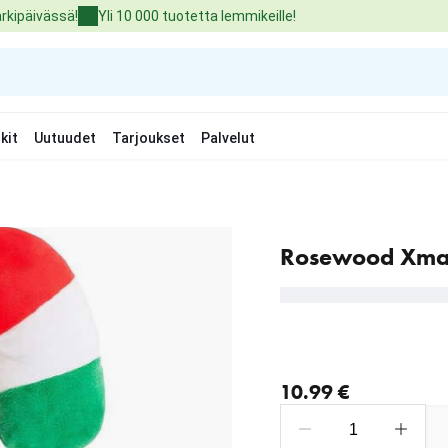
arkipäivässä!
Yli 10 000 tuotetta lemmikeille!
kit
Uutuudet
Tarjoukset
Palvelut
Rosewood Xmas
nykyinen hinta 10.99 €
10.99 €