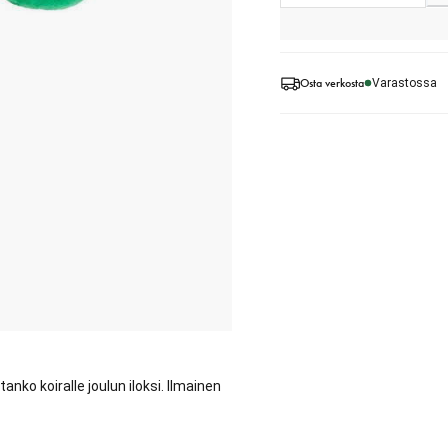
Osta verkosta
Varastossa
ko koiralle joulun iloksi. Ilmainen