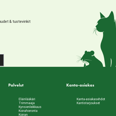
udet & tuotevinkit
Palvelut
Kanta-asiakas
Eläinlääkäri
Kanta-asiakasehdot
Trimmaaja
Kantistarjoukset
Kynsienleikkaus
Koirahieronta
Koiran