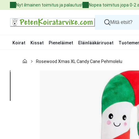
Skip
Nyt ilmainen toimitus ja palautus!
Nopea toimitus jopa 0-2 
to
Content
Koirat
Kissat
Pieneläimet
Eläinlääkäriruoat
Tuotemer
Koirat
Rosewood Xmas XL Candy Cane Pehmolelu
Kissat
Pieneläimet
Eläinlääkäriruoat
Tuotemerkit
Uutuudet
Tarjoukset
Palvelut