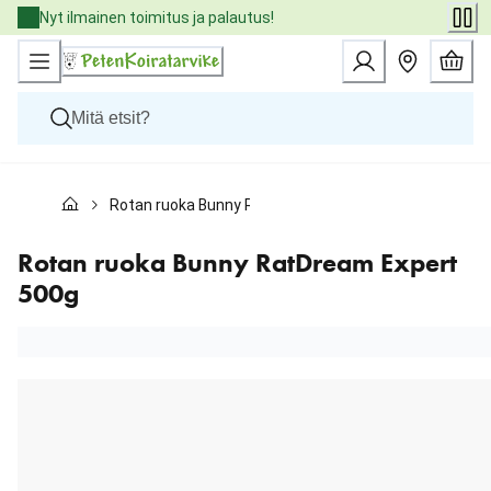
Skip
Nyt ilmainen toimitus ja palautus!
to
Content
Koirat
Rotan ruoka Bunny RatDream Expert 500g
Kissat
Pieneläimet
Eläinlääkäriruoat
Rotan ruoka Bunny RatDream Expert
Tuotemerkit
500g
Uutuudet
Tarjoukset
Palvelut