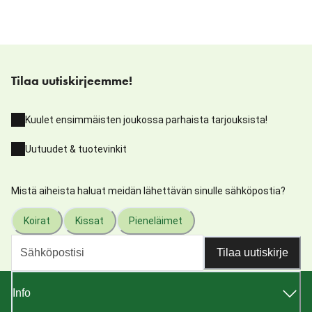
Tilaa uutiskirjeemme!
Kuulet ensimmäisten joukossa parhaista tarjouksista!
Uutuudet & tuotevinkit
Mistä aiheista haluat meidän lähettävän sinulle sähköpostia?
Koirat
Kissat
Pieneläimet
Tilaa uutiskirje
Info