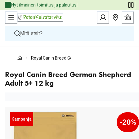
Skip
Nyt ilmainen toimitus ja palautus!
to
Content
Koirat
Royal Canin Breed German Shepherd Adult 5+ 12 kg
Kissat
Pieneläimet
Eläinlääkäriruoat
Royal Canin Breed German Shepherd
Tuotemerkit
Adult 5+ 12 kg
Uutuudet
Tarjoukset
Palvelut
Kampanja
-20%