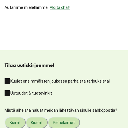
Autamme mielellämme!
Aloita chat!
Tilaa uutiskirjeemme!
Kuulet ensimmäisten joukossa parhaista tarjouksista!
Uutuudet & tuotevinkit
Mistä aiheista haluat meidän lähettävän sinulle sähköpostia?
Koirat
Kissat
Pieneläimet