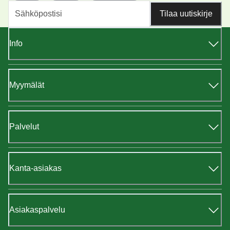
Tilaa uutiskirje
Info
Myymälät
Palvelut
Kanta-asiakas
Asiakaspalvelu