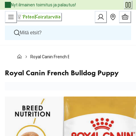
Skip
Nyt ilmainen toimitus ja palautus!
to
Content
Koirat
Royal Canin French Bulldog Puppy
Kissat
Pieneläimet
Eläinlääkäriruoat
Royal Canin French Bulldog Puppy
Tuotemerkit
Uutuudet
Tarjoukset
Palvelut