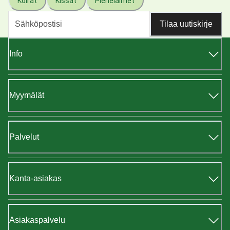
Koirat
Kissat
Pieneläimet
Tilaa uutiskirje
Info
Myymälät
Palvelut
Kanta-asiakas
Asiakaspalvelu