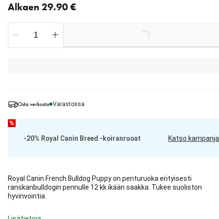
Alkaen 29.90 €
Loading...
Osta verkosta
Varastossa
%
-20% Royal Canin Breed -koiranruoat
Katso kampanja
Royal Canin French Bulldog Puppy on penturuoka erityisesti
ranskanbulldogin pennulle 12 kk ikään saakka. Tukee suoliston
hyvinvointia.
Lisätietoja