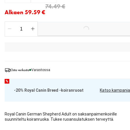
Nykyinen hinta alkaen 59.59 €
alkuperäinen hinta 74.49 €
74.49 €
Alkaen 59.59 €
Loading...
Osta verkosta
Varastossa
%
-20% Royal Canin Breed -koiranruoat
Katso kampanja
Royal Canin German Shepherd Adult on saksanpaimenkoirille
suunniteltu koiranruoka. Tukee ruoansulatuksen terveyttä.