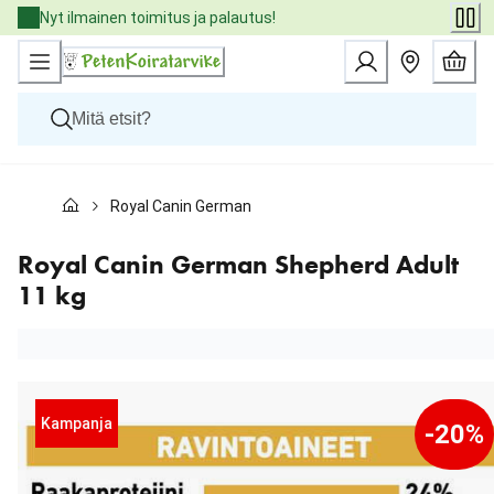
Skip
Nyt ilmainen toimitus ja palautus!
to
Content
Koirat
Royal Canin German Shepherd Adult 11 kg
Kissat
Pieneläimet
Eläinlääkäriruoat
Royal Canin German Shepherd Adult
Tuotemerkit
11 kg
Uutuudet
Tarjoukset
Palvelut
Kampanja
-20%