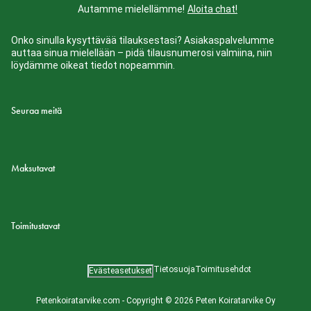
Autamme mielellämme!
Aloita chat!
Onko sinulla kysyttävää tilauksestasi? Asiakaspalvelumme
auttaa sinua mielellään – pidä tilausnumerosi valmiina, niin
löydämme oikeat tiedot nopeammin.
Seuraa meitä
Maksutavat
Toimitustavat
Tietosuoja
Toimitusehdot
Evästeasetukset
Petenkoiratarvike.com - Copyright © 2026 Peten Koiratarvike Oy