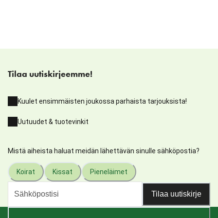
Tilaa uutiskirjeemme!
Kuulet ensimmäisten joukossa parhaista tarjouksista!
Uutuudet & tuotevinkit
Mistä aiheista haluat meidän lähettävän sinulle sähköpostia?
Koirat
Kissat
Pieneläimet
Tilaa uutiskirje