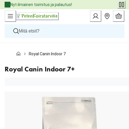
Skip
Nyt ilmainen toimitus ja palautus!
to
Content
Koirat
Royal Canin Indoor 7+
Kissat
Pieneläimet
Eläinlääkäriruoat
Royal Canin Indoor 7+
Tuotemerkit
Uutuudet
Tarjoukset
Palvelut