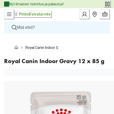
Skip
Nyt ilmainen toimitus ja palautus!
to
Content
Koirat
Royal Canin Indoor Gravy 12 x 85 g
Kissat
Pieneläimet
Eläinlääkäriruoat
Royal Canin Indoor Gravy 12 x 85 g
Tuotemerkit
Uutuudet
Tarjoukset
Palvelut