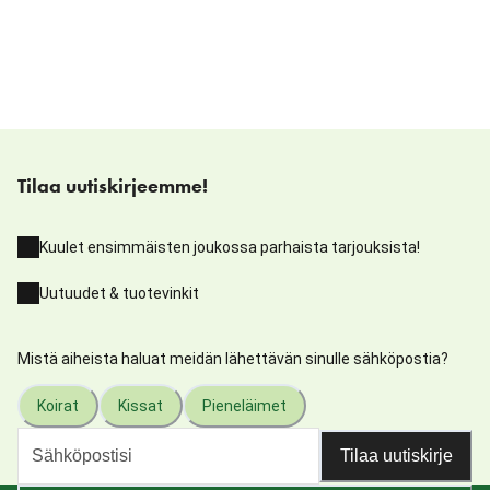
Tilaa uutiskirjeemme!
Kuulet ensimmäisten joukossa parhaista tarjouksista!
Uutuudet & tuotevinkit
Mistä aiheista haluat meidän lähettävän sinulle sähköpostia?
Koirat
Kissat
Pieneläimet
Tilaa uutiskirje