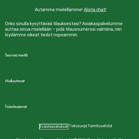
Autamme mielellämme!
Aloita chat!
Onko sinulla kysyttävää tilauksestasi? Asiakaspalvelumme
auttaa sinua mielellään – pidä tilausnumerosi valmiina, niin
löydämme oikeat tiedot nopeammin.
Seuraa meitä
Maksutavat
Toimitustavat
Tietosuoja
Toimitusehdot
Evästeasetukset