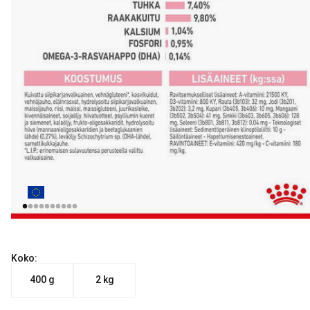
Koko:
400 g
2 kg
Nykyinen hinta alkaen 7.49 €