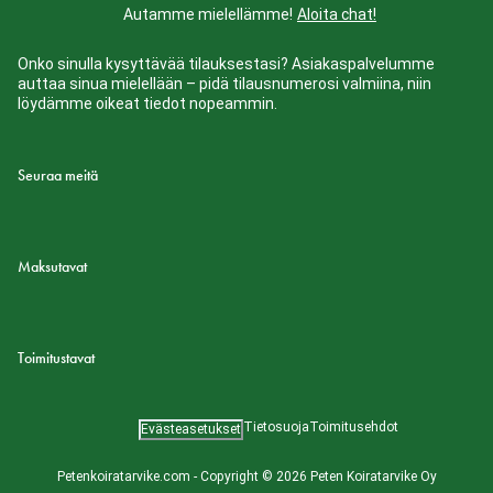
Autamme mielellämme!
Aloita chat!
Onko sinulla kysyttävää tilauksestasi? Asiakaspalvelumme
auttaa sinua mielellään – pidä tilausnumerosi valmiina, niin
löydämme oikeat tiedot nopeammin.
Seuraa meitä
Maksutavat
Toimitustavat
Tietosuoja
Toimitusehdot
Evästeasetukset
Petenkoiratarvike.com - Copyright © 2026 Peten Koiratarvike Oy