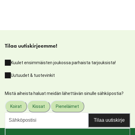
Tilaa uutiskirjeemme!
Kuulet ensimmäisten joukossa parhaista tarjouksista!
Uutuudet & tuotevinkit
Mistä aiheista haluat meidän lähettävän sinulle sähköpostia?
Koirat
Kissat
Pieneläimet
Tilaa uutiskirje