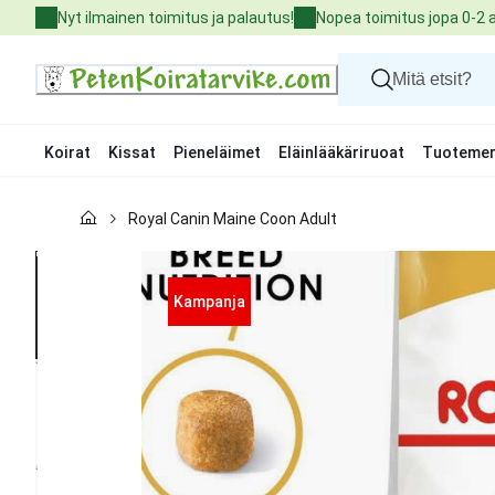
Skip
Nyt ilmainen toimitus ja palautus!
Nopea toimitus jopa 0-2 
to
Content
Koirat
Kissat
Pieneläimet
Eläinlääkäriruoat
Tuotemer
Koirat
Royal Canin Maine Coon Adult
Kissat
Pieneläimet
Eläinlääkäriruoat
Tuotemerkit
Kampanja
Uutuudet
Tarjoukset
Palvelut