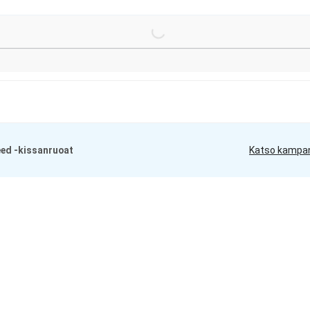
Loading...
eed -kissanruoat
Katso kampa