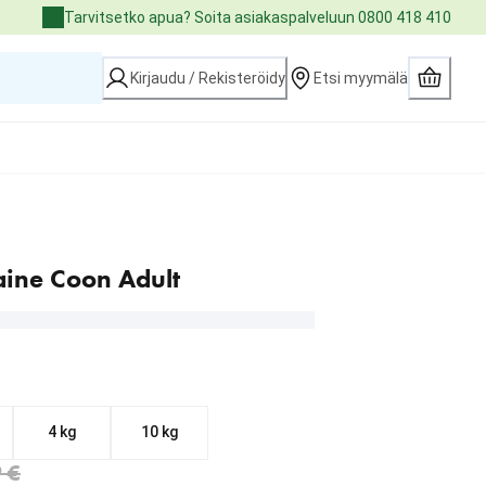
Tarvitsetko apua? Soita asiakaspalveluun 0800 418 410
Kirjaudu / Rekisteröidy
Etsi myymälä
ine Coon Adult
4 kg
10 kg
.71 €
€
 €