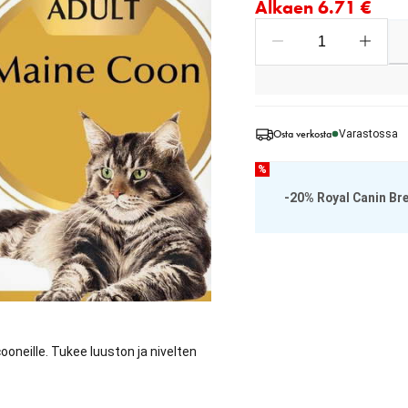
Alkaen 6.71 €
Osta verkosta
Varastossa
%
-20% Royal Canin Br
ooneille. Tukee luuston ja nivelten