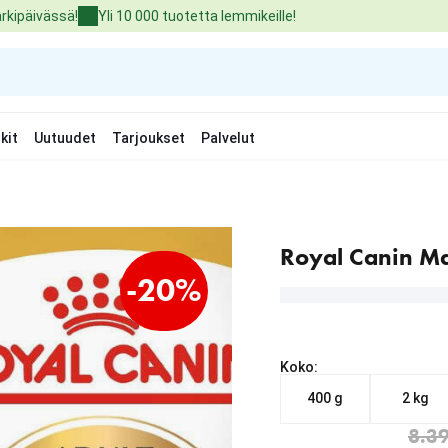
arkipäivässä!
Yli 10 000 tuotetta lemmikeille!
kit
Uutuudet
Tarjoukset
Palvelut
Royal Canin Ma
-20%
Koko:
400 g
2 kg
Nykyinen hinta alkaen 6
alkuperäinen hinta 8.39 
8.39