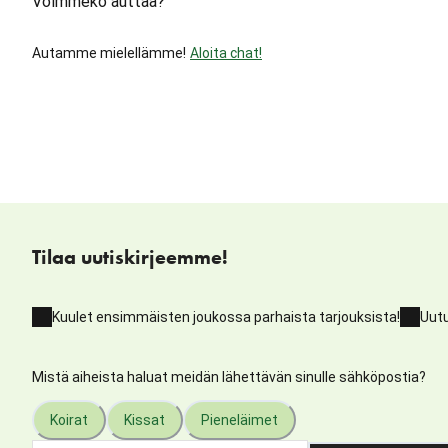
Voimmeko auttaa?
Autamme mielellämme!
Aloita chat!
Tilaa uutiskirjeemme!
Kuulet ensimmäisten joukossa parhaista tarjouksista!
Uutu
Mistä aiheista haluat meidän lähettävän sinulle sähköpostia?
Koirat
Kissat
Pieneläimet