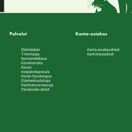
Palvelut
Kanta-asiakas
Eläinlääkäri
Kanta-asiakasehdot
Trimmaaja
Kantistarjoukset
Kynsienleikkaus
Koirahieronta
Koiran
itsepalvelupesula
Koiran fysioterapia
Eläintenkouluttaja
Ravitsemusneuvoja
Palveluiden ehdot