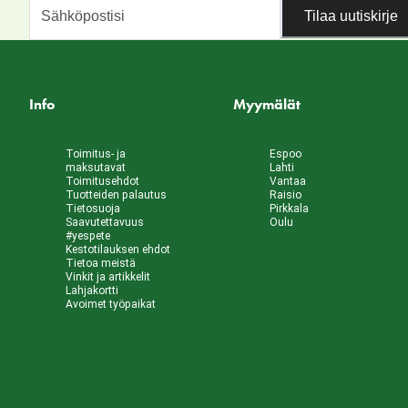
Tilaa uutiskirje
Info
Myymälät
Toimitus- ja
Espoo
maksutavat
Lahti
Toimitusehdot
Vantaa
Tuotteiden palautus
Raisio
Tietosuoja
Pirkkala
Saavutettavuus
Oulu
#yespete
Kestotilauksen ehdot
Tietoa meistä
Vinkit ja artikkelit
Lahjakortti
Avoimet työpaikat