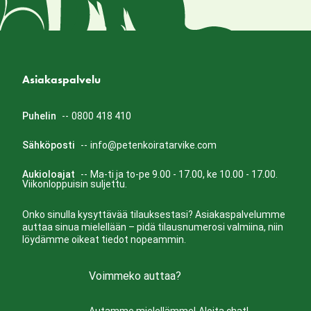
Asiakaspalvelu
Puhelin
--
0800 418 410
Sähköposti
--
info@petenkoiratarvike.com
Aukioloajat
--
Ma-ti ja to-pe 9.00 - 17.00, ke 10.00 - 17.00.
Viikonloppuisin suljettu.
Onko sinulla kysyttävää tilauksestasi? Asiakaspalvelumme
auttaa sinua mielellään – pidä tilausnumerosi valmiina, niin
löydämme oikeat tiedot nopeammin.
Voimmeko auttaa?
Autamme mielellämme!
Aloita chat!