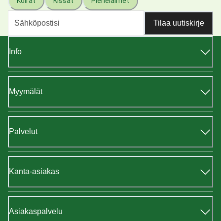
Koirat
Kissat
Pieneläimet
Tilaa uutiskirje
Info
Myymälät
Palvelut
Kanta-asiakas
Asiakaspalvelu