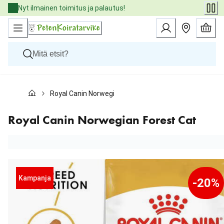
Skip
Nyt ilmainen toimitus ja palautus!
to
Content
Koirat
Royal Canin Norwegian Forest Cat
Kissat
Pieneläimet
Eläinlääkäriruoat
Royal Canin Norwegian Forest Cat
Tuotemerkit
Uutuudet
Tarjoukset
Palvelut
Kampanja
-20%