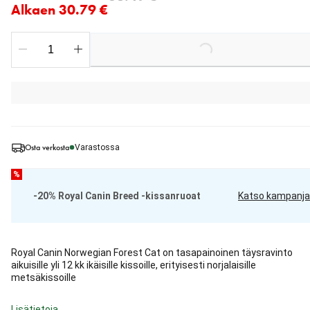
Alkaen 30.79 €
Loading...
Osta verkosta
Varastossa
%
-20% Royal Canin Breed -kissanruoat
Katso kampanja
Royal Canin Norwegian Forest Cat on tasapainoinen täysravinto
aikuisille yli 12 kk ikäisille kissoille, erityisesti norjalaisille
metsäkissoille
Lisätietoja