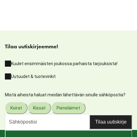
Tilaa uutiskirjeemme!
Kuulet ensimmäisten joukossa parhaista tarjouksista!
Uutuudet & tuotevinkit
Mistä aiheista haluat meidän lähettävän sinulle sähköpostia?
Koirat
Kissat
Pieneläimet
Tilaa uutiskirje