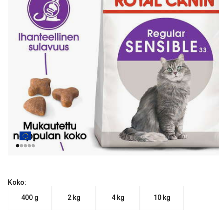
Koko:
400 g
2 kg
4 kg
10 kg
Nykyinen hinta alkaen 6.99 €