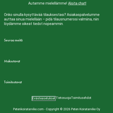
Autamme mielellämme!
Aloita chat!
Onko sinulla kysyttävää tilauksestasi? Asiakaspalvelumme
auttaa sinua mielellään – pidä tilausnumerosi valmiina, niin
löydämme oikeat tiedot nopeammin.
Seuraa meitä
Maksutavat
Toimitustavat
Tietosuoja
Toimitusehdot
Evästeasetukset
Petenkoiratarvike.com - Copyright © 2026 Peten Koiratarvike Oy