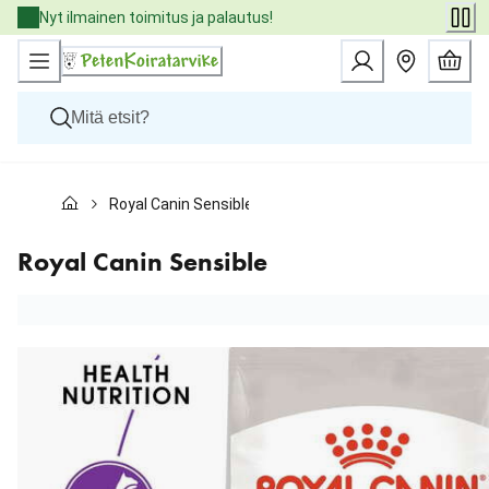
Skip
Nyt ilmainen toimitus ja palautus!
to
Content
Koirat
Royal Canin Sensible
Kissat
Pieneläimet
Eläinlääkäriruoat
Royal Canin Sensible
Tuotemerkit
Uutuudet
Tarjoukset
Palvelut