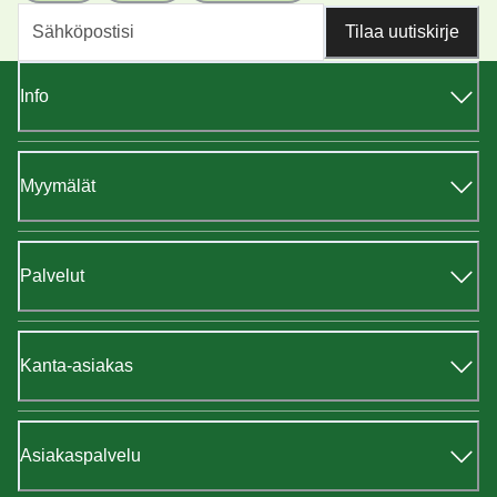
Tilaa uutiskirje
Info
Myymälät
Palvelut
Kanta-asiakas
Asiakaspalvelu