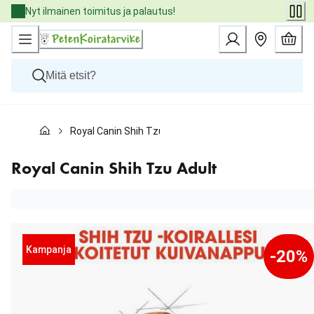
Skip
Nyt ilmainen toimitus ja palautus!
to
Content
Koirat
Royal Canin Shih Tzu Adult
Kissat
Pieneläimet
Eläinlääkäriruoat
Royal Canin Shih Tzu Adult
Tuotemerkit
Uutuudet
Tarjoukset
Palvelut
Kampanja
-20%