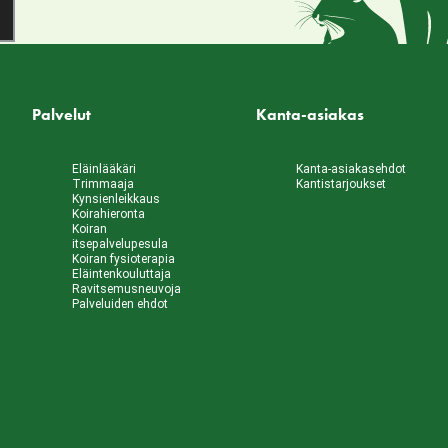
Palvelut
Kanta-asiakas
Eläinlääkäri
Kanta-asiakasehdot
Trimmaaja
Kantistarjoukset
Kynsienleikkaus
Koirahieronta
Koiran
itsepalvelupesula
Koiran fysioterapia
Eläintenkouluttaja
Ravitsemusneuvoja
Palveluiden ehdot