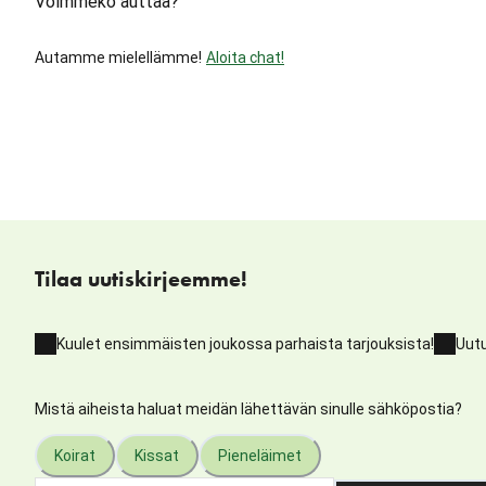
Voimmeko auttaa?
Autamme mielellämme!
Aloita chat!
Tilaa uutiskirjeemme!
Kuulet ensimmäisten joukossa parhaista tarjouksista!
Uutu
Mistä aiheista haluat meidän lähettävän sinulle sähköpostia?
Koirat
Kissat
Pieneläimet