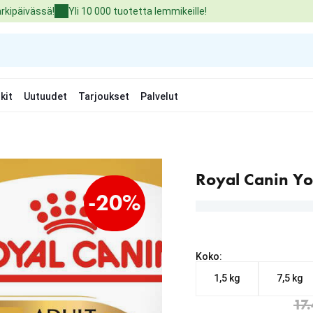
arkipäivässä!
Yli 10 000 tuotetta lemmikeille!
kit
Uutuudet
Tarjoukset
Palvelut
Royal Canin Yor
-20%
Koko:
1,5 kg
7,5 kg
Nykyinen hinta alkaen 1
alkuperäinen hinta 17.49
17