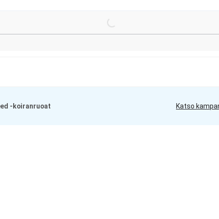
Loading...
eed -koiranruoat
Katso kampa