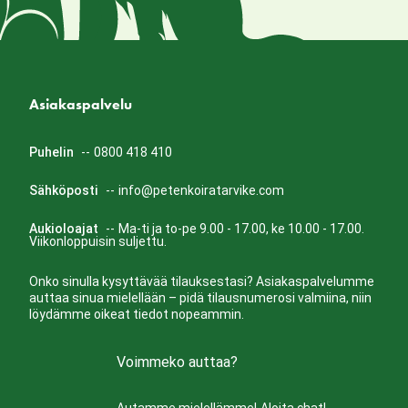
Asiakaspalvelu
Puhelin
--
0800 418 410
Sähköposti
--
info@petenkoiratarvike.com
Aukioloajat
--
Ma-ti ja to-pe 9.00 - 17.00, ke 10.00 - 17.00.
Viikonloppuisin suljettu.
Onko sinulla kysyttävää tilauksestasi? Asiakaspalvelumme
auttaa sinua mielellään – pidä tilausnumerosi valmiina, niin
löydämme oikeat tiedot nopeammin.
Voimmeko auttaa?
Autamme mielellämme!
Aloita chat!