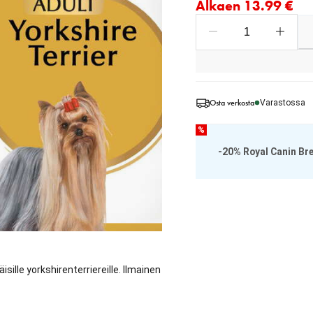
Alkaen 13.99 €
Osta verkosta
Varastossa
%
-20% Royal Canin Br
isille yorkshirenterriereille. Ilmainen