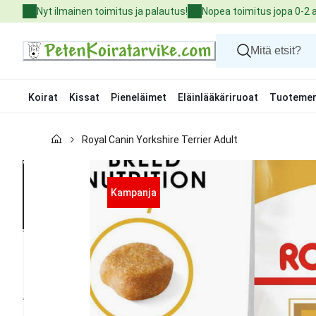
Skip
Nyt ilmainen toimitus ja palautus!
Nopea toimitus jopa 0-2 
to
Content
Koirat
Kissat
Pieneläimet
Eläinlääkäriruoat
Tuotemer
Koirat
Royal Canin Yorkshire Terrier Adult
Kissat
Pieneläimet
Eläinlääkäriruoat
Tuotemerkit
Kampanja
Uutuudet
Tarjoukset
Palvelut