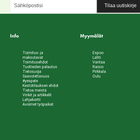
Tilaa uutiskirje
Info
Myymälät
Toimitus- ja
Espoo
maksutavat
Lahti
Toimitusehdot
Vantaa
Tuotteiden palautus
Raisio
Tietosuoja
Pirkkala
Saavutettavuus
Oulu
#yespete
Kestotilauksen ehdot
Tietoa meistä
Vinkit ja artikkelit
Lahjakortti
Avoimet työpaikat