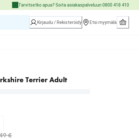
Tarvitsetko apua? Soita asiakaspalveluun 0800 418 410
Kirjaudu / Rekisteröidy
Etsi myymälä
kshire Terrier Adult
3.99 €
 €
.49 €