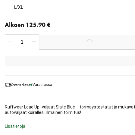
L/XL
Nykyinen hinta alkaen 125.90 €
Alkaen 125.90 €
Loading...
Osta verkosta
Varastossa
Ruffwear Load Up -valjaat Slate Blue – törmäystestatut ja mukava
autovaljaat koirallesi. Ilmainen toimitus!
Lisätietoja