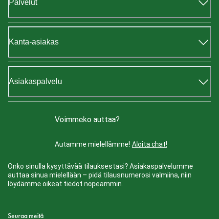
Palvelut
Kanta-asiakas
Asiakaspalvelu
Voimmeko auttaa?
Autamme mielellämme!
Aloita chat!
Onko sinulla kysyttävää tilauksestasi? Asiakaspalvelumme
auttaa sinua mielellään – pidä tilausnumerosi valmiina, niin
löydämme oikeat tiedot nopeammin.
Seuraa meitä