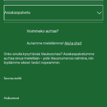
Asiakaspalvelu
Voimmeko auttaa?
Autamme mielellämme!
Aloita chat!
Onko sinulla kysyttävää tilauksestasi? Asiakaspalvelumme
auttaa sinua mielellään – pidä tilausnumerosi valmiina, niin
löydämme oikeat tiedot nopeammin.
Seuraa meitä
Maksutavat