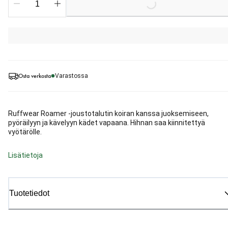
Osta verkosta
Varastossa
Ruffwear Roamer -joustotalutin koiran kanssa juoksemiseen,
pyöräilyyn ja kävelyyn kädet vapaana. Hihnan saa kiinnitettyä
vyötärölle.
Lisätietoja
Tuotetiedot