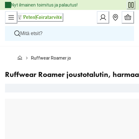
Skip
Nyt ilmainen toimitus ja palautus!
to
Content
Koirat
Ruffwear Roamer joustotalutin, harmaa
Kissat
Pieneläimet
Eläinlääkäriruoat
Ruffwear Roamer joustotalutin, harmaa
Tuotemerkit
Uutuudet
Tarjoukset
Palvelut