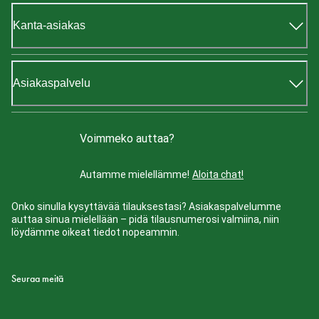
Kanta-asiakas
Asiakaspalvelu
Voimmeko auttaa?
Autamme mielellämme!
Aloita chat!
Onko sinulla kysyttävää tilauksestasi? Asiakaspalvelumme
auttaa sinua mielellään – pidä tilausnumerosi valmiina, niin
löydämme oikeat tiedot nopeammin.
Seuraa meitä