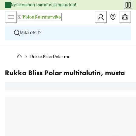
Skip
Nyt ilmainen toimitus ja palautus!
to
Content
Koirat
Rukka Bliss Polar multitalutin, musta
Kissat
Pieneläimet
Eläinlääkäriruoat
Rukka Bliss Polar multitalutin, musta
Tuotemerkit
Uutuudet
Tarjoukset
Palvelut