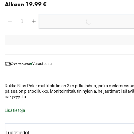
Alkaen 19.99 €
Loading...
Osta verkosta
Varastossa
Rukka Bliss Polar multitalutin on 3 m pitkä hihna, jonka molemmiss
päissä on pistoolilukko. Monitoimitalutin nylonia, heijastimet lisääv
näkyvyyttä.
Lisätietoja
Tuotetiedot