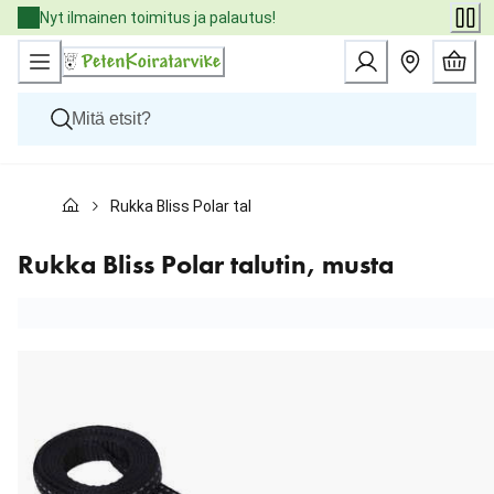
Skip
Nyt ilmainen toimitus ja palautus!
to
Content
Koirat
Rukka Bliss Polar talutin, musta
Kissat
Pieneläimet
Eläinlääkäriruoat
Rukka Bliss Polar talutin, musta
Tuotemerkit
Uutuudet
Tarjoukset
Palvelut