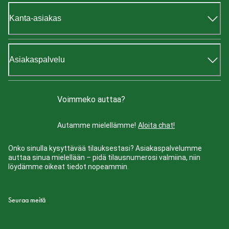
Kanta-asiakas
Asiakaspalvelu
Voimmeko auttaa?
Autamme mielellämme!
Aloita chat!
Onko sinulla kysyttävää tilauksestasi? Asiakaspalvelumme
auttaa sinua mielellään – pidä tilausnumerosi valmiina, niin
löydämme oikeat tiedot nopeammin.
Seuraa meitä