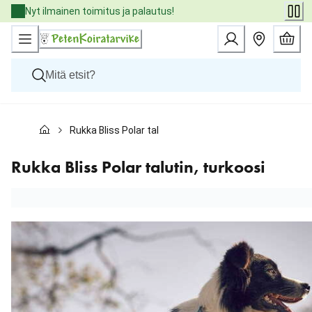
Skip
Nyt ilmainen toimitus ja palautus!
to
Content
Koirat
Rukka Bliss Polar talutin, turkoosi
Kissat
Pieneläimet
Eläinlääkäriruoat
Rukka Bliss Polar talutin, turkoosi
Tuotemerkit
Uutuudet
Tarjoukset
Palvelut