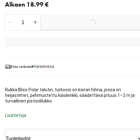
Alkaen 18.99 €
Loading...
Osta verkosta
Varastossa
Rukka Bliss Polar talutin, turkoosi on koiran hihna, jossa on
heijastimet, pehmustettu käsilenkki, säädettävä pituus 1–2 m ja
turvallinen pistoolilukko.
Lisätietoja
Tuotetiedot