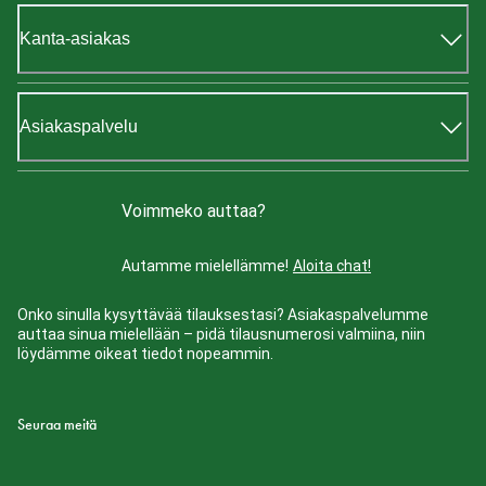
Kanta-asiakas
Asiakaspalvelu
Voimmeko auttaa?
Autamme mielellämme!
Aloita chat!
Onko sinulla kysyttävää tilauksestasi? Asiakaspalvelumme
auttaa sinua mielellään – pidä tilausnumerosi valmiina, niin
löydämme oikeat tiedot nopeammin.
Seuraa meitä