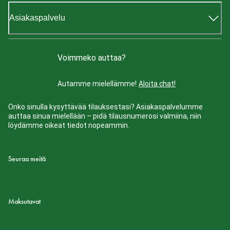
Asiakaspalvelu
Voimmeko auttaa?
Autamme mielellämme!
Aloita chat!
Onko sinulla kysyttävää tilauksestasi? Asiakaspalvelumme
auttaa sinua mielellään – pidä tilausnumerosi valmiina, niin
löydämme oikeat tiedot nopeammin.
Seuraa meitä
Maksutavat