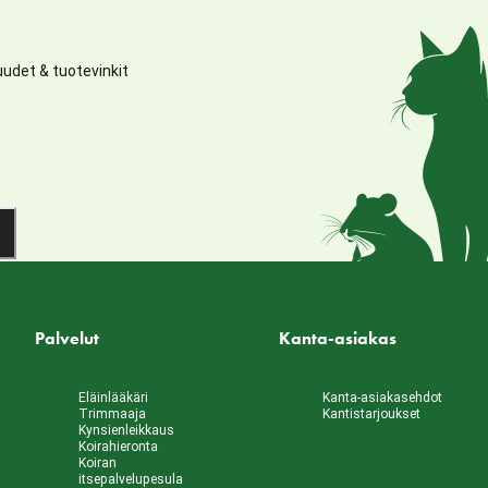
udet & tuotevinkit
Palvelut
Kanta-asiakas
Eläinlääkäri
Kanta-asiakasehdot
Trimmaaja
Kantistarjoukset
Kynsienleikkaus
Koirahieronta
Koiran
itsepalvelupesula