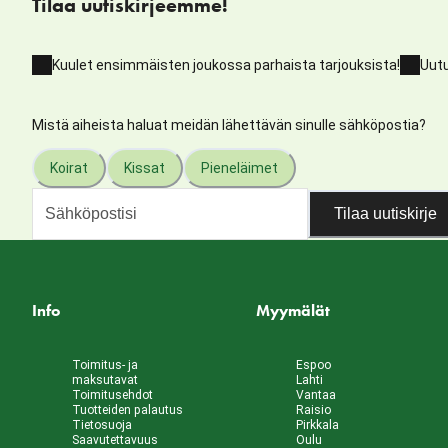
Tilaa uutiskirjeemme!
Kuulet ensimmäisten joukossa parhaista tarjouksista!
Uutu
Mistä aiheista haluat meidän lähettävän sinulle sähköpostia?
Koirat
Kissat
Pieneläimet
Tilaa uutiskirje
Info
Myymälät
Toimitus- ja
Espoo
maksutavat
Lahti
Toimitusehdot
Vantaa
Tuotteiden palautus
Raisio
Tietosuoja
Pirkkala
Saavutettavuus
Oulu