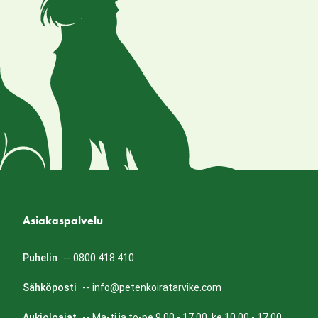
Asiakaspalvelu
Puhelin
--
0800 418 410
Sähköposti
--
info@petenkoiratarvike.com
Aukioloajat
--
Ma-ti ja to-pe 9.00 - 17.00, ke 10.00 - 17.00.