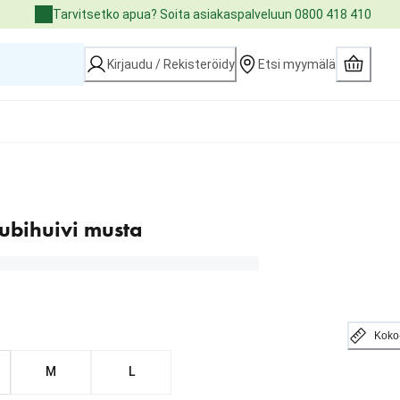
Tarvitsetko apua? Soita asiakaspalveluun 0800 418 410
Kirjaudu / Rekisteröidy
Etsi myymälä
ubihuivi musta
Koko
M
L