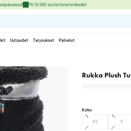
arkipäivässä!
Yli 10 000 tuotetta lemmikeille!
kit
Uutuudet
Tarjoukset
Palvelut
Rukka Plush Tu
Koko:
XS
S