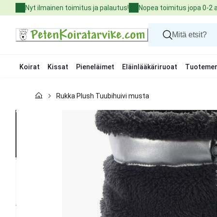
Skip
Nyt ilmainen toimitus ja palautus!
Nopea toimitus jopa 0-2 
to
Content
Koirat
Kissat
Pieneläimet
Eläinlääkäriruoat
Tuotemer
Koirat
Rukka Plush Tuubihuivi musta
Kissat
Pieneläimet
Eläinlääkäriruoat
Tuotemerkit
Uutuudet
Tarjoukset
Palvelut