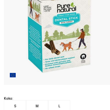
Koko:
S
M
L