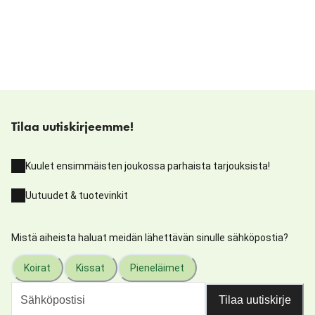
Tilaa uutiskirjeemme!
Kuulet ensimmäisten joukossa parhaista tarjouksista!
Uutuudet & tuotevinkit
Mistä aiheista haluat meidän lähettävän sinulle sähköpostia?
Koirat
Kissat
Pieneläimet
Tilaa uutiskirje