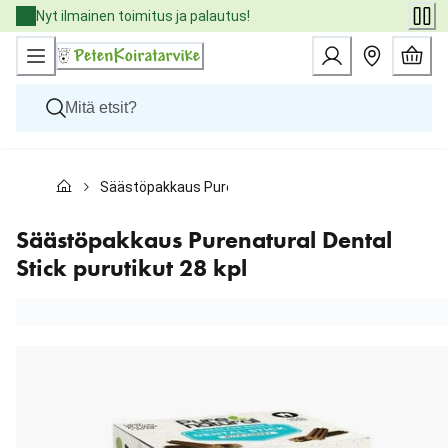
Skip
Nyt ilmainen toimitus ja palautus!
to
Content
Koirat
Säästöpakkaus Purenatural Dental Stick purutikut 28 
Kissat
Pieneläimet
Eläinlääkäriruoat
Säästöpakkaus Purenatural Dental
Tuotemerkit
Stick purutikut 28 kpl
Uutuudet
Tarjoukset
Palvelut