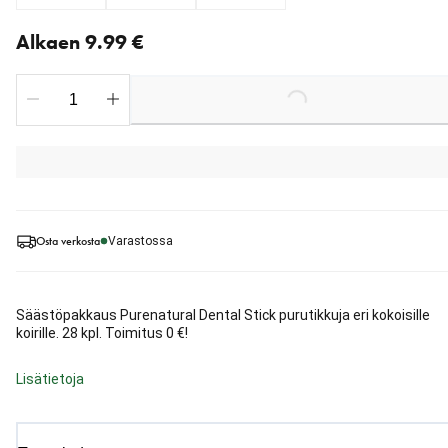
Nykyinen hinta alkaen 9.99 €
Alkaen 9.99 €
Loading...
Osta verkosta
Varastossa
Säästöpakkaus Purenatural Dental Stick purutikkuja eri kokoisille
koirille. 28 kpl. Toimitus 0 €!
Lisätietoja