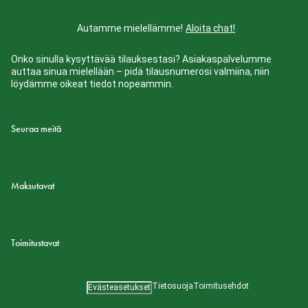
Autamme mielellämme!
Aloita chat!
Onko sinulla kysyttävää tilauksestasi? Asiakaspalvelumme
auttaa sinua mielellään – pidä tilausnumerosi valmiina, niin
löydämme oikeat tiedot nopeammin.
Seuraa meitä
Maksutavat
Toimitustavat
Tietosuoja
Toimitusehdot
Evästeasetukset