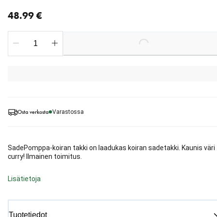
nykyinen hinta 48.99 €
48.99 €
Loading...
Osta verkosta
Varastossa
SadePomppa-koiran takki on laadukas koiran sadetakki. Kaunis väri
curry! Ilmainen toimitus.
Lisätietoja
Tuotetiedot