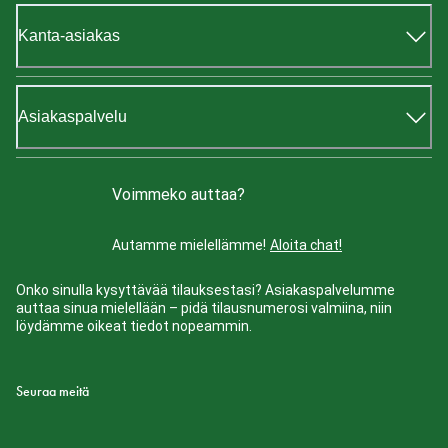
Kanta-asiakas
Asiakaspalvelu
Voimmeko auttaa?
Autamme mielellämme!
Aloita chat!
Onko sinulla kysyttävää tilauksestasi? Asiakaspalvelumme
auttaa sinua mielellään – pidä tilausnumerosi valmiina, niin
löydämme oikeat tiedot nopeammin.
Seuraa meitä