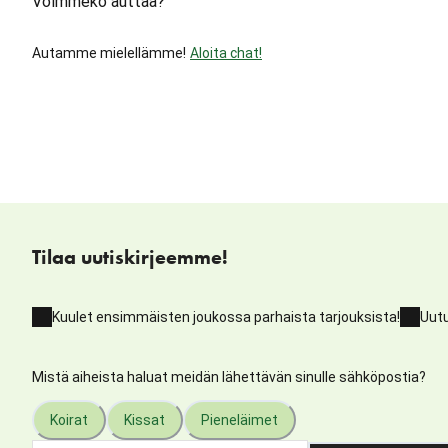
Voimmeko auttaa?
Autamme mielellämme!
Aloita chat!
Tilaa uutiskirjeemme!
Kuulet ensimmäisten joukossa parhaista tarjouksista!
Uutu
Mistä aiheista haluat meidän lähettävän sinulle sähköpostia?
Koirat
Kissat
Pieneläimet