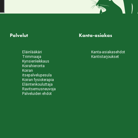
Palvelut
Kanta-asiakas
Eläinlääkäri
Kanta-asiakasehdot
Trimmaaja
Kantistarjoukset
Kynsienleikkaus
Koirahieronta
Koiran
itsepalvelupesula
Koiran fysioterapia
Eläintenkouluttaja
Ravitsemusneuvoja
Palveluiden ehdot