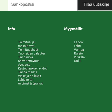
Tilaa uutiskirje
Info
Myymälät
Toimitus- ja
Espoo
maksutavat
Lahti
Toimitusehdot
Vantaa
Tuotteiden palautus
Raisio
Tietosuoja
Pirkkala
Saavutettavuus
Oulu
#yespete
Kestotilauksen ehdot
Tietoa meistä
Vinkit ja artikkelit
Lahjakortti
Avoimet työpaikat