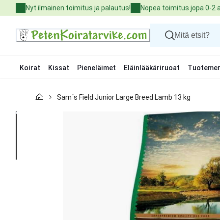
Skip
Nyt ilmainen toimitus ja palautus!
Nopea toimitus jopa 0-2 
to
Content
Koirat
Kissat
Pieneläimet
Eläinlääkäriruoat
Tuotemer
Koirat
Sam´s Field Junior Large Breed Lamb 13 kg
Kissat
Pieneläimet
Eläinlääkäriruoat
Tuotemerkit
Uutuudet
Tarjoukset
Palvelut