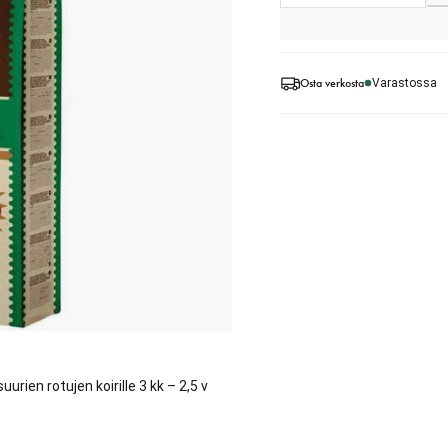
Osta verkosta
Varastossa
rien rotujen koirille 3 kk – 2,5 v