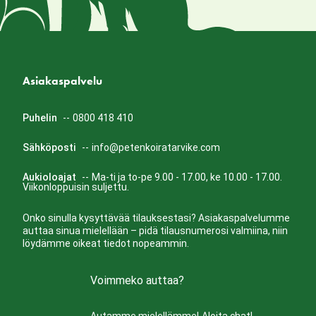
Asiakaspalvelu
Puhelin
--
0800 418 410
Sähköposti
--
info@petenkoiratarvike.com
Aukioloajat
--
Ma-ti ja to-pe 9.00 - 17.00, ke 10.00 - 17.00.
Viikonloppuisin suljettu.
Onko sinulla kysyttävää tilauksestasi? Asiakaspalvelumme
auttaa sinua mielellään – pidä tilausnumerosi valmiina, niin
löydämme oikeat tiedot nopeammin.
Voimmeko auttaa?
Autamme mielellämme!
Aloita chat!