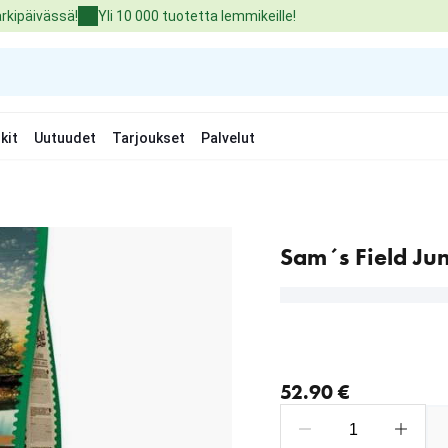
arkipäivässä!
Yli 10 000 tuotetta lemmikeille!
kit
Uutuudet
Tarjoukset
Palvelut
Sam´s Field Ju
nykyinen hinta 52.90 €
52.90 €