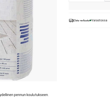
Osta verkosta
Varastossa
Täydellinen pennun koulutukseen.