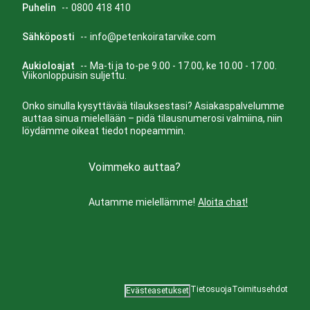
Puhelin
--
0800 418 410
Sähköposti
--
info@petenkoiratarvike.com
Aukioloajat
--
Ma-ti ja to-pe 9.00 - 17.00, ke 10.00 - 17.00.
Viikonloppuisin suljettu.
Onko sinulla kysyttävää tilauksestasi? Asiakaspalvelumme
auttaa sinua mielellään – pidä tilausnumerosi valmiina, niin
löydämme oikeat tiedot nopeammin.
Voimmeko auttaa?
Autamme mielellämme!
Aloita chat!
Tietosuoja
Toimitusehdot
Evästeasetukset