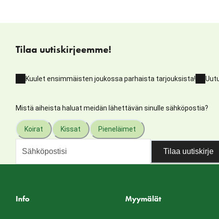
Tilaa uutiskirjeemme!
Kuulet ensimmäisten joukossa parhaista tarjouksista!
Uutu
Mistä aiheista haluat meidän lähettävän sinulle sähköpostia?
Koirat
Kissat
Pieneläimet
Tilaa uutiskirje
Info
Myymälät