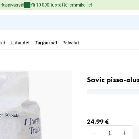
arkipäivässä!
Yli 10 000 tuotetta lemmikeille!
kit
Uutuudet
Tarjoukset
Palvelut
Savic pissa-alust
nykyinen hinta 24.99 €
24.99 €