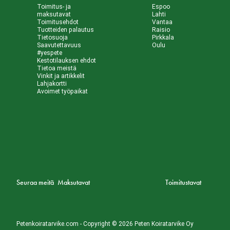
Toimitus- ja
Espoo
maksutavat
Lahti
Toimitusehdot
Vantaa
Tuotteiden palautus
Raisio
Tietosuoja
Pirkkala
Saavutettavuus
Oulu
#yespete
Kestotilauksen ehdot
Tietoa meistä
Vinkit ja artikkelit
Lahjakortti
Avoimet työpaikat
Seuraa meitä
Maksutavat
Toimitustavat
Petenkoiratarvike.com - Copyright © 2026 Peten Koiratarvike Oy