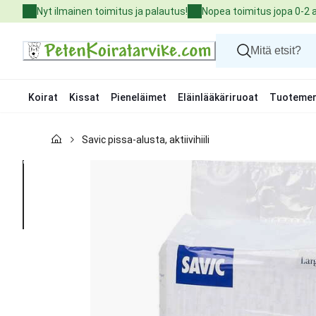
Skip
Nyt ilmainen toimitus ja palautus!
Nopea toimitus jopa 0-2 
to
Content
Koirat
Kissat
Pieneläimet
Eläinlääkäriruoat
Tuotemer
Koirat
Savic pissa-alusta, aktiivihiili
Kissat
Pieneläimet
Eläinlääkäriruoat
Tuotemerkit
Uutuudet
Tarjoukset
Palvelut