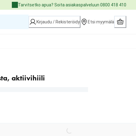
Tarvitsetko apua? Soita asiakaspalveluun 0800 418 410
Kirjaudu / Rekisteröidy
Etsi myymälä
a, aktiivihiili
Loading...