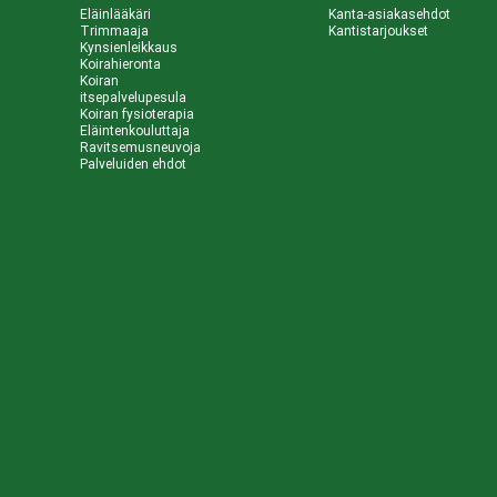
Eläinlääkäri
Kanta-asiakasehdot
Trimmaaja
Kantistarjoukset
Kynsienleikkaus
Koirahieronta
Koiran
itsepalvelupesula
Koiran fysioterapia
Eläintenkouluttaja
Ravitsemusneuvoja
Palveluiden ehdot