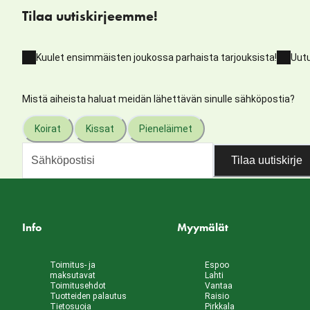
Tilaa uutiskirjeemme!
Kuulet ensimmäisten joukossa parhaista tarjouksista!
Uutu
Mistä aiheista haluat meidän lähettävän sinulle sähköpostia?
Koirat
Kissat
Pieneläimet
Tilaa uutiskirje
Info
Myymälät
Toimitus- ja
Espoo
maksutavat
Lahti
Toimitusehdot
Vantaa
Tuotteiden palautus
Raisio
Tietosuoja
Pirkkala