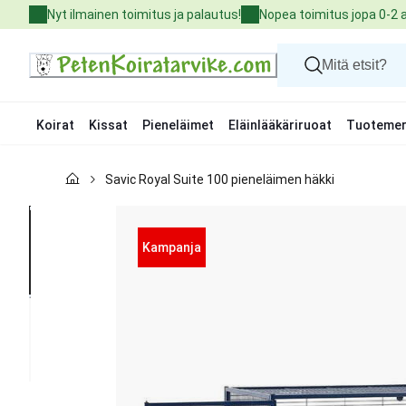
Skip
Nyt ilmainen toimitus ja palautus!
Nopea toimitus jopa 0-2 
to
Content
Koirat
Kissat
Pieneläimet
Eläinlääkäriruoat
Tuotemer
Koirat
Savic Royal Suite 100 pieneläimen häkki
Kissat
Pieneläimet
Eläinlääkäriruoat
Tuotemerkit
Kampanja
Uutuudet
Tarjoukset
Palvelut