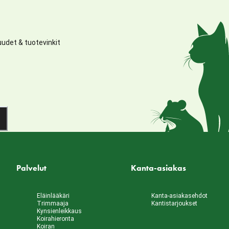
udet & tuotevinkit
Palvelut
Kanta-asiakas
Eläinlääkäri
Kanta-asiakasehdot
Trimmaaja
Kantistarjoukset
Kynsienleikkaus
Koirahieronta
Koiran