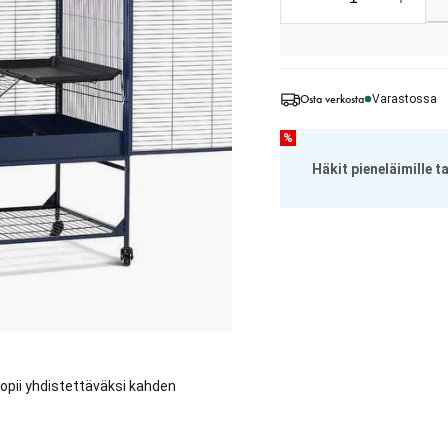
Osta verkosta
Varastossa
%
Häkit pieneläimille 
 Sopii yhdistettäväksi kahden