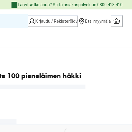
Tarvitsetko apua? Soita asiakaspalveluun 0800 418 410
Kirjaudu / Rekisteröidy
Etsi myymälä
ite 100 pieneläimen häkki
00 €
Loading...