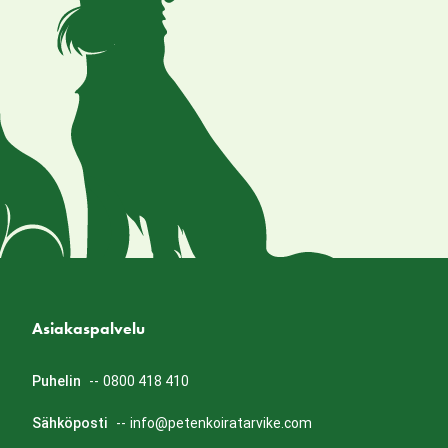
Asiakaspalvelu
Puhelin
--
0800 418 410
Sähköposti
--
info@petenkoiratarvike.com