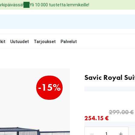
arkipäivässä!
Yli 10 000 tuotetta lemmikeille!
kit
Uutuudet
Tarjoukset
Palvelut
Savic Royal Su
-15%
nykyinen hinta 254.15 €
alkuperäinen hinta 299.
299.00 €
254.15 €