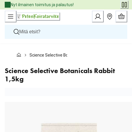
Skip
Nyt ilmainen toimitus ja palautus!
to
Content
Koirat
Science Selective Botanicals Rabbit 1,5kg
Kissat
Pieneläimet
Eläinlääkäriruoat
Science Selective Botanicals Rabbit
Tuotemerkit
1,5kg
Uutuudet
Tarjoukset
Palvelut