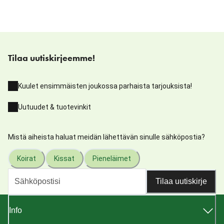
Tilaa uutiskirjeemme!
Kuulet ensimmäisten joukossa parhaista tarjouksista!
Uutuudet & tuotevinkit
Mistä aiheista haluat meidän lähettävän sinulle sähköpostia?
Koirat
Kissat
Pieneläimet
Tilaa uutiskirje
Info