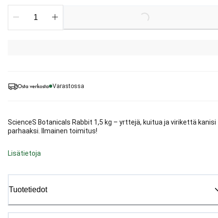
Loading...
Osta verkosta
Varastossa
ScienceS Botanicals Rabbit 1,5 kg – yrttejä, kuitua ja virikettä kanisi
parhaaksi. Ilmainen toimitus!
Lisätietoja
Tuotetiedot