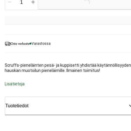
Loading...
Osta verkosta
Varastossa
Scruffs-pieneläinten pesä- ja kuppisetti yhdistää käytännöllisyyden
hauskan muotoilun pieneläimille. Ilmainen toimitus!
Lisätietoja
Tuotetiedot