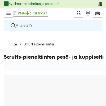
Skip
Nyt ilmainen toimitus ja palautus!
to
Content
Koirat
Scruffs-pieneläinten pesä- ja kuppisetti
Kissat
Pieneläimet
Eläinlääkäriruoat
Scruffs-pieneläinten pesä- ja kuppisetti
Tuotemerkit
Uutuudet
Tarjoukset
Palvelut