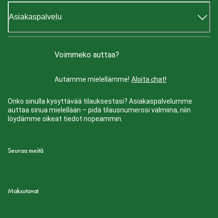
Asiakaspalvelu
Voimmeko auttaa?
Autamme mielellämme!
Aloita chat!
Onko sinulla kysyttävää tilauksestasi? Asiakaspalvelumme
auttaa sinua mielellään – pidä tilausnumerosi valmiina, niin
löydämme oikeat tiedot nopeammin.
Seuraa meitä
Maksutavat