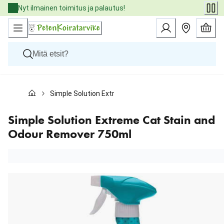
Skip
Nyt ilmainen toimitus ja palautus!
to
Content
Koirat
Simple Solution Extreme Cat Stain and Odour Remove
Kissat
Pieneläimet
Eläinlääkäriruoat
Simple Solution Extreme Cat Stain and
Tuotemerkit
Odour Remover 750ml
Uutuudet
Tarjoukset
Palvelut