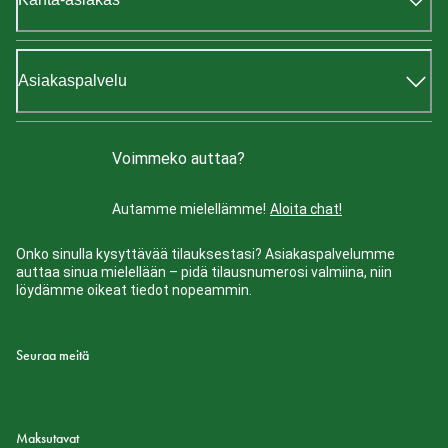
Asiakaspalvelu
Voimmeko auttaa?
Autamme mielellämme!
Aloita chat!
Onko sinulla kysyttävää tilauksestasi? Asiakaspalvelumme
auttaa sinua mielellään – pidä tilausnumerosi valmiina, niin
löydämme oikeat tiedot nopeammin.
Seuraa meitä
Maksutavat