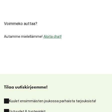
Voimmeko auttaa?
Autamme mielellämme!
Aloita chat!
Tilaa uutiskirjeemme!
Kuulet ensimmäisten joukossa parhaista tarjouksista!
Uutuudet & tuotevinkit