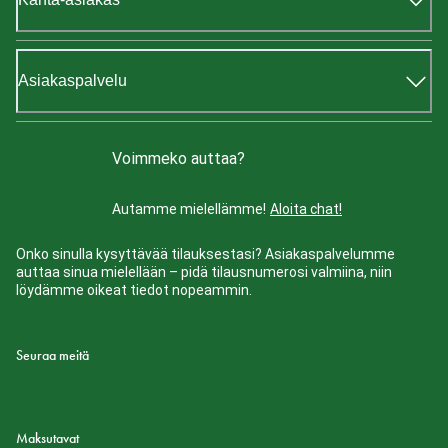
Asiakaspalvelu
Voimmeko auttaa?
Autamme mielellämme!
Aloita chat!
Onko sinulla kysyttävää tilauksestasi? Asiakaspalvelumme
auttaa sinua mielellään – pidä tilausnumerosi valmiina, niin
löydämme oikeat tiedot nopeammin.
Seuraa meitä
Maksutavat