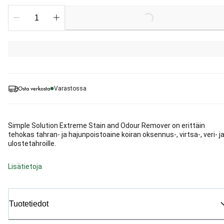
Loading...
Osta verkosta
Varastossa
Simple Solution Extreme Stain and Odour Remover on erittäin
tehokas tahran- ja hajunpoistoaine koiran oksennus-, virtsa-, veri- j
ulostetahroille.
Lisätietoja
Tuotetiedot