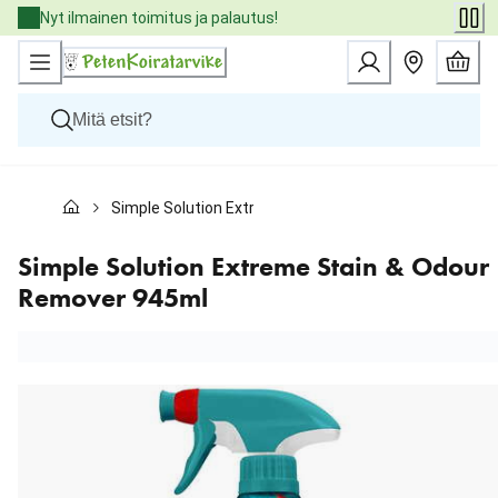
Skip
Nyt ilmainen toimitus ja palautus!
to
Content
Koirat
Simple Solution Extreme Stain & Odour Remover 945m
Kissat
Pieneläimet
Eläinlääkäriruoat
Simple Solution Extreme Stain & Odour
Tuotemerkit
Remover 945ml
Uutuudet
Tarjoukset
Palvelut