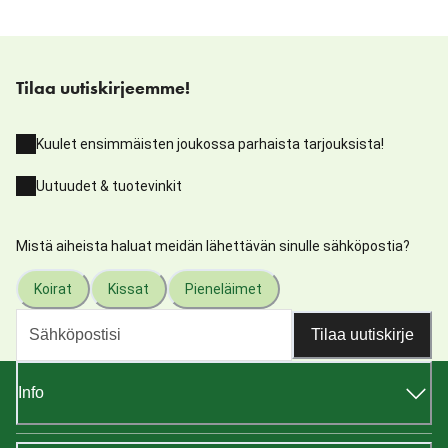
Tilaa uutiskirjeemme!
Kuulet ensimmäisten joukossa parhaista tarjouksista!
Uutuudet & tuotevinkit
Mistä aiheista haluat meidän lähettävän sinulle sähköpostia?
Koirat
Kissat
Pieneläimet
Tilaa uutiskirje
Info