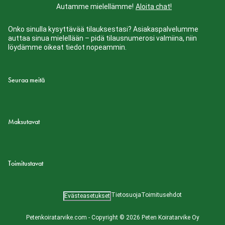
Autamme mielellämme!
Aloita chat!
Onko sinulla kysyttävää tilauksestasi? Asiakaspalvelumme
auttaa sinua mielellään – pidä tilausnumerosi valmiina, niin
löydämme oikeat tiedot nopeammin.
Seuraa meitä
Maksutavat
Toimitustavat
Tietosuoja
Toimitusehdot
Evästeasetukset
Petenkoiratarvike.com - Copyright © 2026 Peten Koiratarvike Oy