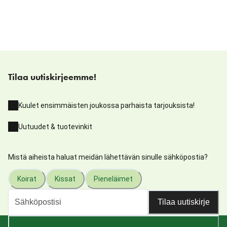
Tilaa uutiskirjeemme!
Kuulet ensimmäisten joukossa parhaista tarjouksista!
Uutuudet & tuotevinkit
Mistä aiheista haluat meidän lähettävän sinulle sähköpostia?
Koirat
Kissat
Pieneläimet
Tilaa uutiskirje