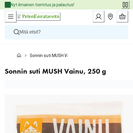
Skip
Nyt ilmainen toimitus ja palautus!
to
Content
Koirat
Sonnin suti MUSH Vainu, 250 g
Kissat
Pieneläimet
Eläinlääkäriruoat
Sonnin suti MUSH Vainu, 250 g
Tuotemerkit
Uutuudet
Tarjoukset
Palvelut