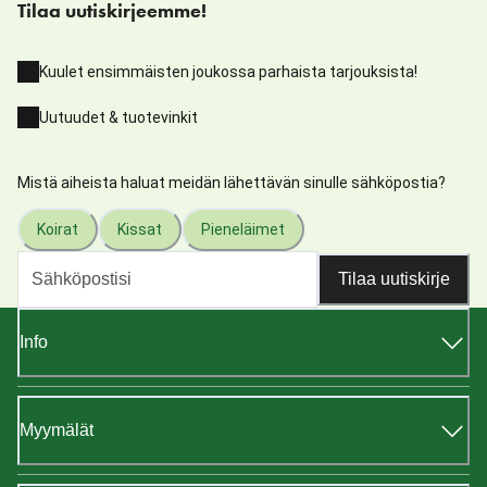
Tilaa uutiskirjeemme!
Kuulet ensimmäisten joukossa parhaista tarjouksista!
Uutuudet & tuotevinkit
Mistä aiheista haluat meidän lähettävän sinulle sähköpostia?
Koirat
Kissat
Pieneläimet
Tilaa uutiskirje
Info
Myymälät