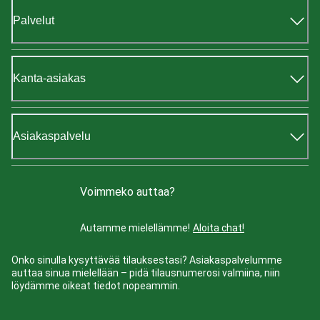
Palvelut
Kanta-asiakas
Asiakaspalvelu
Voimmeko auttaa?
Autamme mielellämme!
Aloita chat!
Onko sinulla kysyttävää tilauksestasi? Asiakaspalvelumme
auttaa sinua mielellään – pidä tilausnumerosi valmiina, niin
löydämme oikeat tiedot nopeammin.