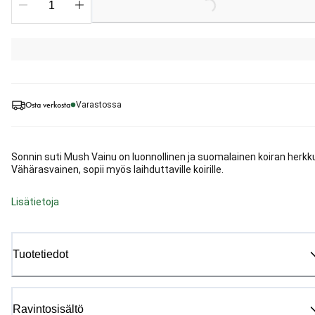
Osta verkosta
Varastossa
Sonnin suti Mush Vainu on luonnollinen ja suomalainen koiran herkk
Vähärasvainen, sopii myös laihduttaville koirille.
Lisätietoja
Tuotetiedot
Ravintosisältö