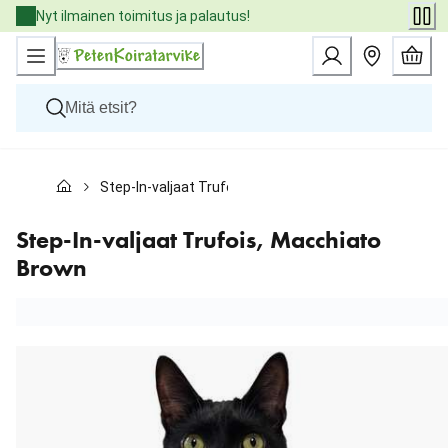
Skip
Nyt ilmainen toimitus ja palautus!
to
Content
Koirat
Step-In-valjaat Trufois, Macchiato Brown
Kissat
Pieneläimet
Eläinlääkäriruoat
Step-In-valjaat Trufois, Macchiato
Tuotemerkit
Brown
Uutuudet
Tarjoukset
Palvelut