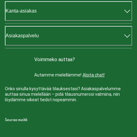
Kanta-asiakas
Asiakaspalvelu
Voimmeko auttaa?
Autamme mielellämme!
Aloita chat!
Onko sinulla kysyttävää tilauksestasi? Asiakaspalvelumme
auttaa sinua mielellään – pidä tilausnumerosi valmiina, niin
löydämme oikeat tiedot nopeammin.
Seuraa meitä