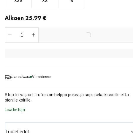
XXS
XS
S
Nykyinen hinta alkaen 25.99 €
Alkaen 25.99 €
Loading...
Osta verkosta
Varastossa
Step-In-valjaat Trufois on helppo pukea ja sopii sekä kissoille että
pienille koirille.
Lisätietoja
Tuotetiedot