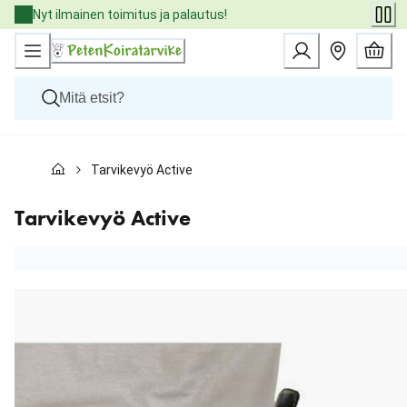
Skip
Nyt ilmainen toimitus ja palautus!
to
Content
Koirat
Tarvikevyö Active
Kissat
Pieneläimet
Eläinlääkäriruoat
Tarvikevyö Active
Tuotemerkit
Uutuudet
Tarjoukset
Palvelut