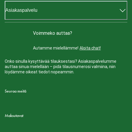
Asiakaspalvelu
Voimmeko auttaa?
Autamme mielellämme!
Aloita chat!
Onko sinulla kysyttävää tilauksestasi? Asiakaspalvelumme
auttaa sinua mielellään – pidä tilausnumerosi valmiina, niin
löydämme oikeat tiedot nopeammin.
Seuraa meitä
Maksutavat