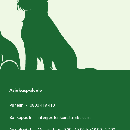
Asiakaspalvelu
Puhelin
--
0800 418 410
Sähköposti
--
info@petenkoiratarvike.com
Aukioloajat
--
Ma-ti ja to-pe 9.00 - 17.00, ke 10.00 - 17.00.