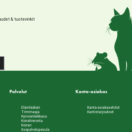
udet & tuotevinkit
Palvelut
Kanta-asiakas
Eläinlääkäri
Kanta-asiakasehdot
Trimmaaja
Kantistarjoukset
Kynsienleikkaus
Koirahieronta
Koiran
itsepalvelupesula