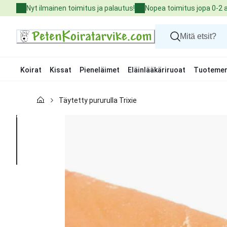
Skip
Nyt ilmainen toimitus ja palautus!
Nopea toimitus jopa 0-2 
to
Content
Koirat
Kissat
Pieneläimet
Eläinlääkäriruoat
Tuotemer
Koirat
Täytetty pururulla Trixie
Kissat
Pieneläimet
Eläinlääkäriruoat
Tuotemerkit
Uutuudet
Tarjoukset
Palvelut