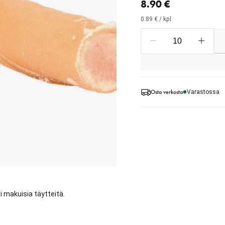
8.90 €
0.89 € / kpl
Osta verkosta
Varastossa
ri makuisia täytteitä.