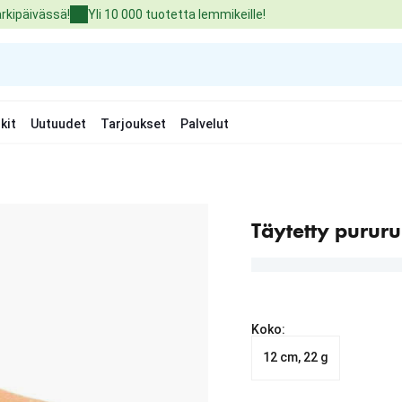
arkipäivässä!
Yli 10 000 tuotetta lemmikeille!
kit
Uutuudet
Tarjoukset
Palvelut
Täytetty pururul
Koko:
12 cm, 22 g
nykyinen hinta 8.90 €