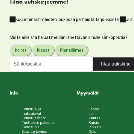
Tilaa uutiskirjeemme!
Kuulet ensimmäisten joukossa parhaista tarjouksista!
Uutu
Mistä aiheista haluat meidän lähettävän sinulle sähköpostia?
Koirat
Kissat
Pieneläimet
Tilaa uutiskirje
Info
Myymälät
Toimitus- ja
Espoo
maksutavat
Lahti
Toimitusehdot
Vantaa
Tuotteiden palautus
Raisio
Tietosuoja
Pirkkala
Saavutettavuus
Oulu