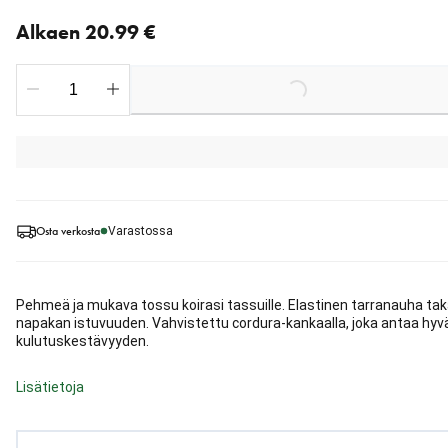
Nykyinen hinta alkaen 20.99 €
Alkaen 20.99 €
Loading...
Osta verkosta
Varastossa
Pehmeä ja mukava tossu koirasi tassuille. Elastinen tarranauha ta
napakan istuvuuden. Vahvistettu cordura-kankaalla, joka antaa hyv
kulutuskestävyyden.
Lisätietoja