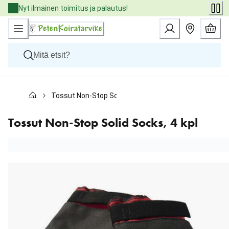
Skip
Nyt ilmainen toimitus ja palautus!
to
Content
Koirat
Tossut Non-Stop Solid Socks, 4 kpl
Kissat
Pieneläimet
Eläinlääkäriruoat
Tossut Non-Stop Solid Socks, 4 kpl
Tuotemerkit
Uutuudet
Tarjoukset
Palvelut