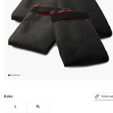
Koko:
Koko-o
L
XL