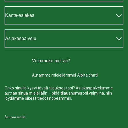
Kanta-asiakas
Asiakaspalvelu
Voimmeko auttaa?
Autamme mielellämme!
Aloita chat!
Onko sinulla kysyttävää tilauksestasi? Asiakaspalvelumme
auttaa sinua mielellään – pidä tilausnumerosi valmiina, niin
löydämme oikeat tiedot nopeammin.
Seuraa meitä