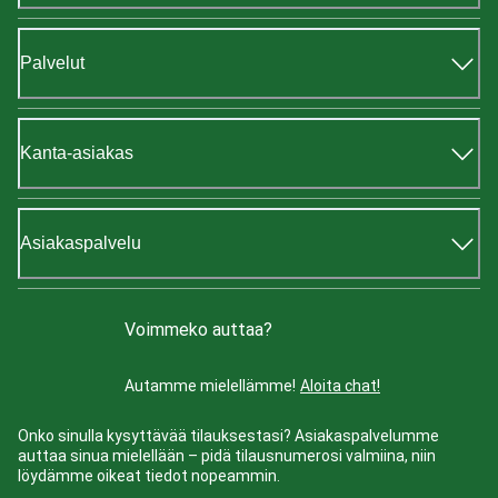
Palvelut
Kanta-asiakas
Asiakaspalvelu
Voimmeko auttaa?
Autamme mielellämme!
Aloita chat!
Onko sinulla kysyttävää tilauksestasi? Asiakaspalvelumme
auttaa sinua mielellään – pidä tilausnumerosi valmiina, niin
löydämme oikeat tiedot nopeammin.