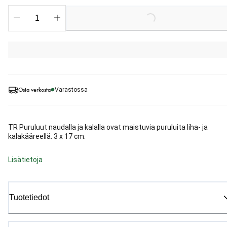
Loading...
Osta verkosta
Varastossa
TR Puruluut naudalla ja kalalla ovat maistuvia puruluita liha- ja
kalakääreellä. 3 x 17 cm.
Lisätietoja
Tuotetiedot