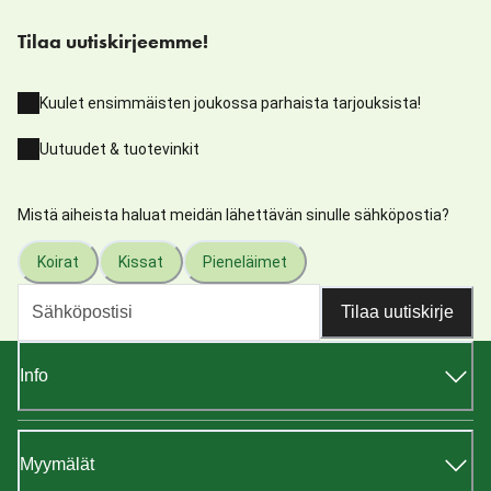
Tilaa uutiskirjeemme!
Kuulet ensimmäisten joukossa parhaista tarjouksista!
Uutuudet & tuotevinkit
Mistä aiheista haluat meidän lähettävän sinulle sähköpostia?
Koirat
Kissat
Pieneläimet
Tilaa uutiskirje
Info
Myymälät