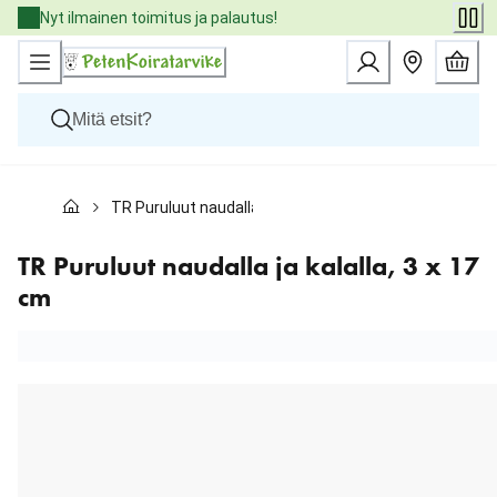
Skip
Nyt ilmainen toimitus ja palautus!
to
Content
Koirat
TR Puruluut naudalla ja kalalla, 3 x 17 cm
Kissat
Pieneläimet
Eläinlääkäriruoat
TR Puruluut naudalla ja kalalla, 3 x 17
Tuotemerkit
cm
Uutuudet
Tarjoukset
Palvelut