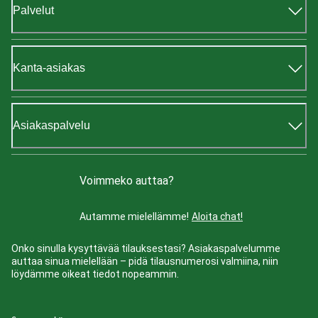
Palvelut
Kanta-asiakas
Asiakaspalvelu
Voimmeko auttaa?
Autamme mielellämme!
Aloita chat!
Onko sinulla kysyttävää tilauksestasi? Asiakaspalvelumme
auttaa sinua mielellään – pidä tilausnumerosi valmiina, niin
löydämme oikeat tiedot nopeammin.