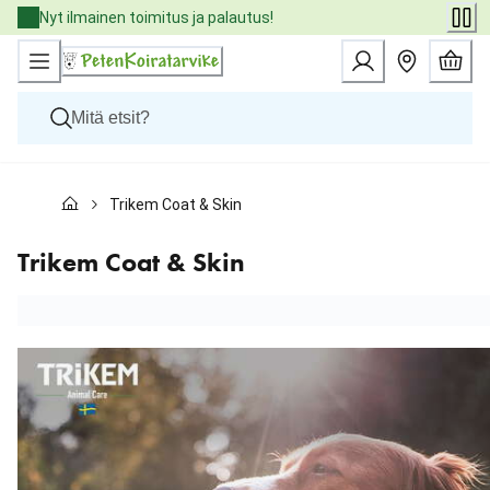
Skip
Nyt ilmainen toimitus ja palautus!
to
Content
Koirat
Trikem Coat & Skin
Kissat
Pieneläimet
Eläinlääkäriruoat
Trikem Coat & Skin
Tuotemerkit
Uutuudet
Tarjoukset
Palvelut