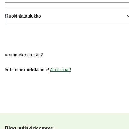
Ruokintataulukko
Voimmeko auttaa?
Autamme mielellämme!
Aloita chat!
Tilaa uutiskirjeemme!