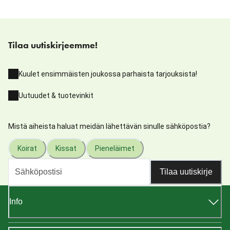
Tilaa uutiskirjeemme!
Kuulet ensimmäisten joukossa parhaista tarjouksista!
Uutuudet & tuotevinkit
Mistä aiheista haluat meidän lähettävän sinulle sähköpostia?
Koirat
Kissat
Pieneläimet
Tilaa uutiskirje
Info