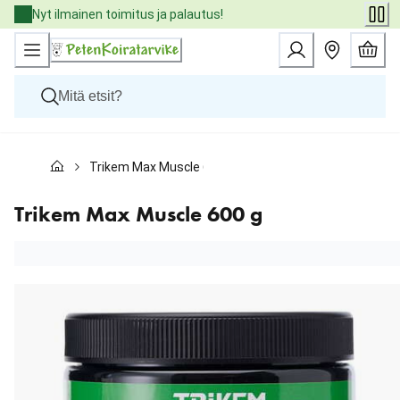
Skip
Nyt ilmainen toimitus ja palautus!
to
Content
Koirat
Trikem Max Muscle 600 g
Kissat
Pieneläimet
Eläinlääkäriruoat
Trikem Max Muscle 600 g
Tuotemerkit
Uutuudet
Tarjoukset
Palvelut