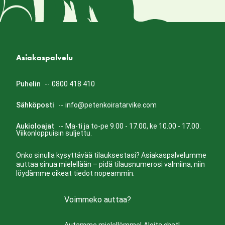
Asiakaspalvelu
Puhelin
--
0800 418 410
Sähköposti
--
info@petenkoiratarvike.com
Aukioloajat
--
Ma-ti ja to-pe 9.00 - 17.00, ke 10.00 - 17.00.
Viikonloppuisin suljettu.
Onko sinulla kysyttävää tilauksestasi? Asiakaspalvelumme
auttaa sinua mielellään – pidä tilausnumerosi valmiina, niin
löydämme oikeat tiedot nopeammin.
Voimmeko auttaa?
Autamme mielellämme!
Aloita chat!