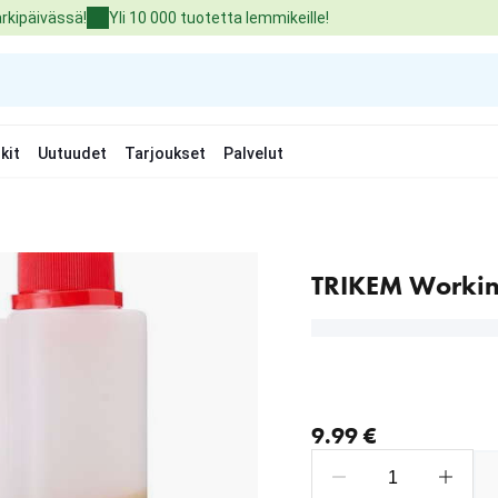
arkipäivässä!
Yli 10 000 tuotetta lemmikeille!
kit
Uutuudet
Tarjoukset
Palvelut
TRIKEM Workin
nykyinen hinta 9.99 €
9.99 €