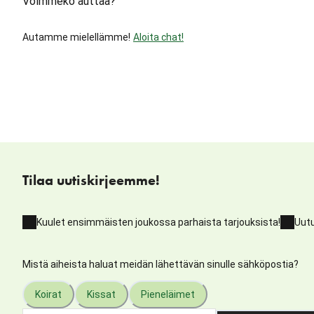
Voimmeko auttaa?
Autamme mielellämme!
Aloita chat!
Tilaa uutiskirjeemme!
Kuulet ensimmäisten joukossa parhaista tarjouksista!
Uutu
Mistä aiheista haluat meidän lähettävän sinulle sähköpostia?
Koirat
Kissat
Pieneläimet