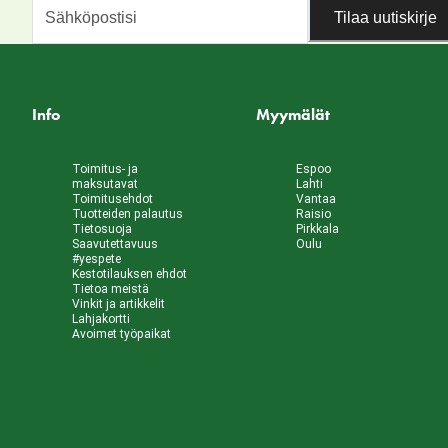
Tilaa uutiskirje
Info
Myymälät
Toimitus- ja
Espoo
maksutavat
Lahti
Toimitusehdot
Vantaa
Tuotteiden palautus
Raisio
Tietosuoja
Pirkkala
Saavutettavuus
Oulu
#yespete
Kestotilauksen ehdot
Tietoa meistä
Vinkit ja artikkelit
Lahjakortti
Avoimet työpaikat