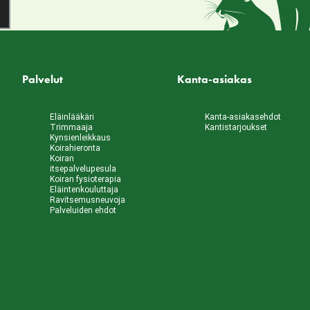
Palvelut
Kanta-asiakas
Eläinlääkäri
Kanta-asiakasehdot
Trimmaaja
Kantistarjoukset
Kynsienleikkaus
Koirahieronta
Koiran
itsepalvelupesula
Koiran fysioterapia
Eläintenkouluttaja
Ravitsemusneuvoja
Palveluiden ehdot