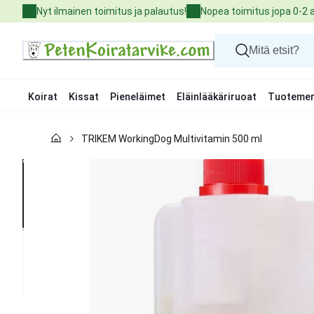
Skip
Nyt ilmainen toimitus ja palautus!
Nopea toimitus jopa 0-2 
to
Content
Koirat
Kissat
Pieneläimet
Eläinlääkäriruoat
Tuotemer
Koirat
TRIKEM WorkingDog Multivitamin 500 ml
Kissat
Pieneläimet
Eläinlääkäriruoat
Tuotemerkit
Uutuudet
Tarjoukset
Palvelut