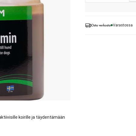
Osta verkosta
Varastossa
ivisille koirille ja täydentämään